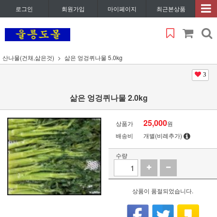
로그인
회원가입
마이페이지
최근본상품
산나물(건채,삶은것)
삶은 엉겅퀴나물 5.0kg
3
삶은 엉겅퀴나물 2.0kg
25,000
상품가
원
배송비
개별(비례추가)
수량
상품이 품절되었습니다.