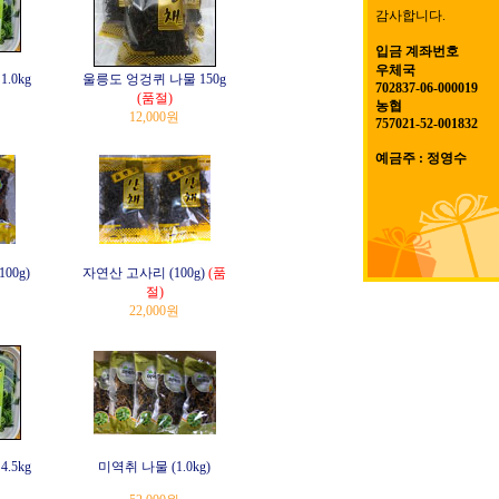
감사합니다.
입금 계좌번호
우체국
.0kg
울릉도 엉겅퀴 나물 150g
702837-06-000019
(품절)
농협
12,000원
757021-52-001832
예금주 : 정영수
00g)
자연산 고사리 (100g)
(품
절)
22,000원
.5kg
미역취 나물 (1.0kg)