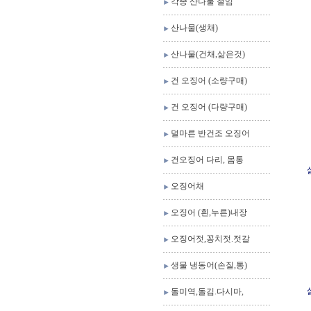
각종 산나물 절임
산나물(생채)
산나물(건채,삶은것)
건 오징어 (소량구매)
건 오징어 (다량구매)
덜마른 반건조 오징어
건오징어 다리, 몸통
오징어채
오징어 (흰,누른)내장
오징어젓,꽁치젓.젓갈
생물 냉동어(손질,통)
돌미역,돌김.다시마,