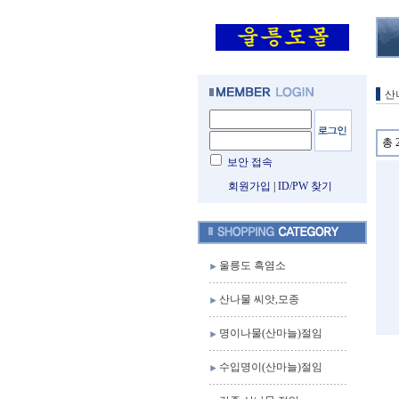
산
총 
보안 접속
회원가입
|
ID/PW 찾기
울릉도 흑염소
산나물 씨앗,모종
명이나물(산마늘)절임
수입명이(산마늘)절임