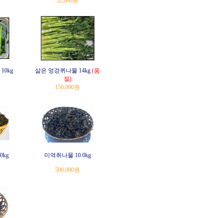
52,000원
0kg
삶은 엉겅퀴나물 14kg
(품
절)
150,000원
0kg
미역취나물 10.0kg
500,000원