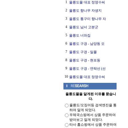
1
울릉도몰 대표 정영수씨
2
울릉도 향나무 자생지
3
울릉도 통구미 향나무 자
4
울릉도 남서 고분군
5
울릉도 너와집
6
울릉도 구경 - 남양동 오
7
울릉도 구경 - 일몰
8
울릉도 구경 - 현포동
9
울릉도 구경 - 연락선 (선
10
울릉도몰 대표 정영수씨
울릉도몰을 알게된 이유를 묻습니
다.
울릉도/오징어등 검색엔진을 통
하여 알게 되었다.
우체국쇼핑에서 상품 주문하여
받아보고 알게 되었다.
타사 홈쇼핑에서 상품 주문하여