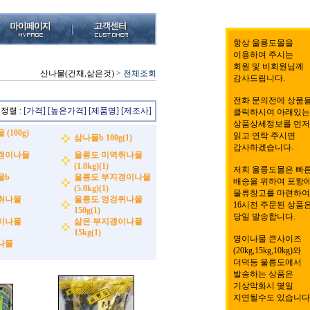
항상 울릉도몰을
이용하여 주시는
회원 및 비회원님께
산나물(건채,삶은것)
>
전체조회
감사드립니다.
전화 문의전에 상품
정렬 :
[가격]
[높은가격]
[제품명]
[제조사]
클릭하시여 아래있는
상품상세정보를 먼저
(100g)
읽고 연락 주시면
삼나물b 100g(1)
감사하겠습니다.
갱이나물
울릉도 미역취나물
(1.0kg)(1)
저희 울릉도몰은 빠
물b
울릉도 부지갱이나물
배송을 위하여 포항
(5.0kg)(1)
물류창고를 마련하여
취나물
울릉도 엉겅퀴나물
16시전 주문된 상품
150g(1)
당일 발송합니다.
이나물
삶은 부지갱이나물
15kg(1)
명이나물 큰사이즈
나물
(20kg,15kg,10kg)와
더덕등 울릉도에서
발송하는 상품은
기상악화시 몇일
지연될수도 있습니다