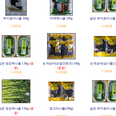
부지갱이나물 100g
미역취나물 100g
삶은 부지갱이나물 1
5,500원
5,500원
11,000원
삶은 엉겅퀴나물 1.0kg
(품
눈개승마(손질안한것) 100g
눈개승마(삼나물) (1
절)
(품절)
17,000원
15,000원
15,000원
삶은 엉겅퀴나물 2.0kg
(품
참고비나물(100g)
삶은 부지갱이나물 4
절)