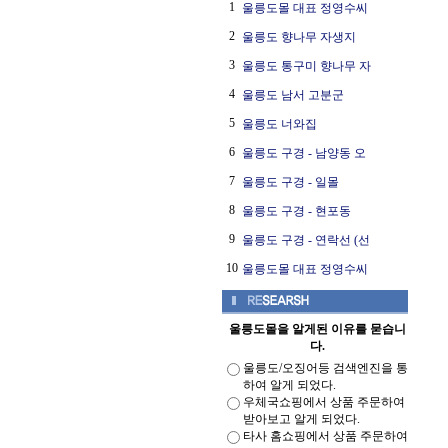
1
울릉도몰 대표 정영수씨
2
울릉도 향나무 자생지
3
울릉도 통구미 향나무 자
4
울릉도 남서 고분군
5
울릉도 너와집
6
울릉도 구경 - 남양동 오
7
울릉도 구경 - 일몰
8
울릉도 구경 - 현포동
9
울릉도 구경 - 연락선 (선
10
울릉도몰 대표 정영수씨
울릉도몰을 알게된 이유를 묻습니
다.
울릉도/오징어등 검색엔진을 통
하여 알게 되었다.
우체국쇼핑에서 상품 주문하여
받아보고 알게 되었다.
타사 홈쇼핑에서 상품 주문하여