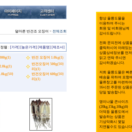
항상 울릉도몰을
이용하여 주시는
회원 및 비회원님께
덜마른 반건조 오징어
>
전체조회
감사드립니다.
전화 문의전에 상품
정렬 :
[가격]
[높은가격]
[제품명]
[제조사]
클릭하시여 아래있는
상품상세정보를 먼저
0g(1)
반건 오징어 1.0kg(1)
읽고 연락 주시면
감사하겠습니다.
반건오징어 500g(5마
0kg(1)
리)(1)
저희 울릉도몰은 빠
0kg(5마
반건오징어 600g(5마
배송을 위하여 포항
리)(1)
물류창고를 마련하여
16시전 주문된 상품
당일 발송합니다.
명이나물 큰사이즈
(20kg,15kg,10kg)와
더덕등 울릉도에서
발송하는 상품은
기상악화시 몇일
지연될수도 있습니다