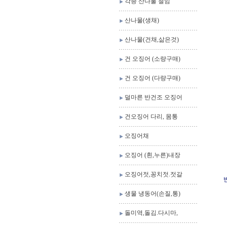
각종 산나물 절임
산나물(생채)
산나물(건채,삶은것)
건 오징어 (소량구매)
건 오징어 (다량구매)
덜마른 반건조 오징어
건오징어 다리, 몸통
오징어채
오징어 (흰,누른)내장
오징어젓,꽁치젓.젓갈
생물 냉동어(손질,통)
돌미역,돌김.다시마,