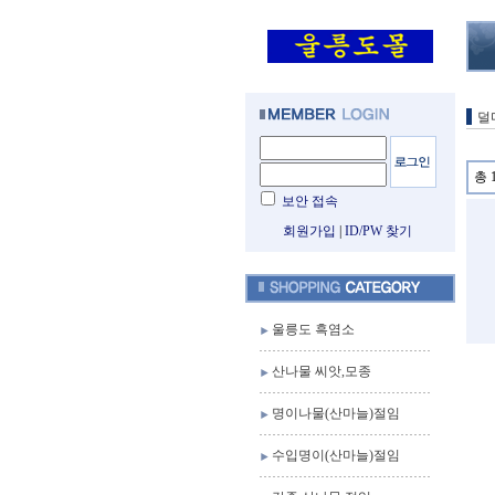
덜
총 
보안 접속
회원가입
|
ID/PW 찾기
울릉도 흑염소
산나물 씨앗,모종
명이나물(산마늘)절임
수입명이(산마늘)절임