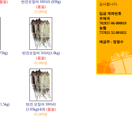
(품절)
반건오징어 10마리 (650g)
감사합니다.
(품절)
25,000원
입금 계좌번호
우체국
702837-06-000019
농협
757021-52-001832
예금주 : 정영수
50g)
반건오징어 5마리(1.0kg)
(품절)
45,000원
.5kg)
반건 오징어 10마리
(1.65kg)내외
(품절)
85,000원