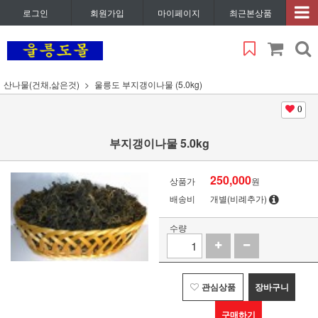
로그인
회원가입
마이페이지
최근본상품
산나물(건채,삶은것)
울릉도 부지갱이나물 (5.0kg)
0
부지갱이나물 5.0kg
250,000
상품가
원
배송비
개별(비례추가)
수량
관심상품
장바구니
구매하기