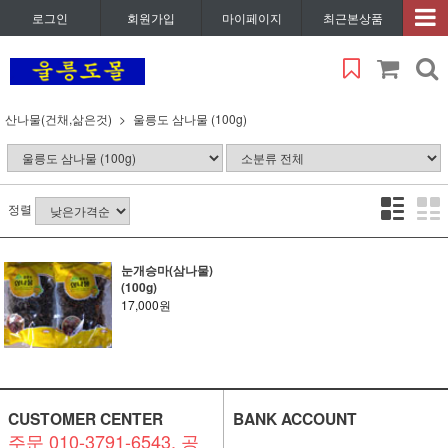
로그인
회원가입
마이페이지
최근본상품
산나물(건채,삶은것)
울릉도 삼나물 (100g)
정렬
눈개승마(삼나물)
(100g)
17,000원
CUSTOMER CENTER
BANK ACCOUNT
주문 010-3791-6543. 공