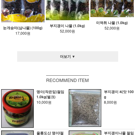
미역취 나물 (1.0kg)
부지갱이 나물 (1.0kg)
눈개승마(삼나물) (100g)
52,000원
52,000원
17,000원
더보기 ▼
RECOMMEND ITEM
명이(작은잎)절임
부지갱이 씨앗 100
1.0kg(벌크)
g
10,000원
8,000원
울릉도산 명이l절
부지갱이나물 절임