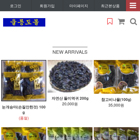
로그인
회원가입
마이페이지
최근본상품
NEW ARRIVALS
자연산 돌미역귀 200g
참고비나물(100g)
20,000원
35,000원
눈개승마(손질안한것) 100
g
(품절)