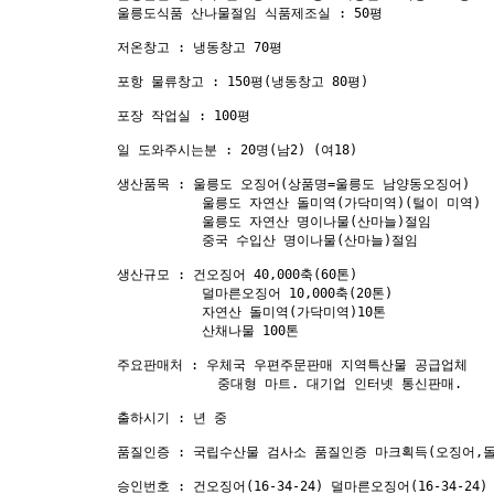
울릉도식품 산나물절임 식품제조실 : 50평

저온창고 : 냉동창고 70평 

포항 물류창고 : 150평(냉동창고 80평)

포장 작업실 : 100평

일 도와주시는분 : 20명(남2) (여18)

생산품목 : 울릉도 오징어(상품명=울릉도 남양동오징어)

           울릉도 자연산 돌미역(가닥미역)(털이 미역)

           울릉도 자연산 명이나물(산마늘)절임

           중국 수입산 명이나물(산마늘)절임 

생산규모 : 건오징어 40,000축(60톤)

           덜마른오징어 10,000축(20톤)

           자연산 돌미역(가닥미역)10톤

           산채나물 100톤 

주요판매처 : 우체국 우편주문판매 지역특산물 공급업체

             중대형 마트. 대기업 인터넷 통신판매. 

출하시기 : 년 중

품질인증 : 국립수산물 검사소 품질인증 마크획득(오징어,돌
승인번호 : 건오징어(16-34-24) 덜마른오징어(16-34-24) 미