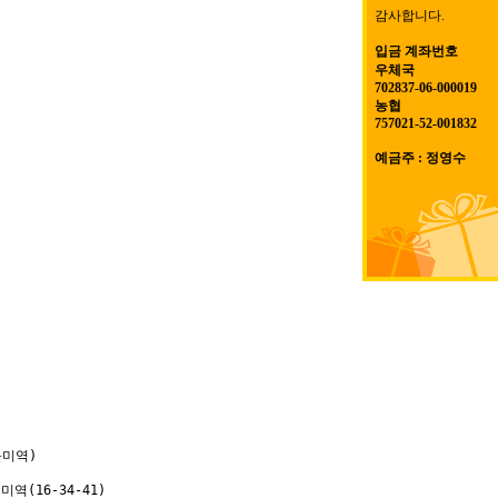
감사합니다.
입금 계좌번호
우체국
702837-06-000019
농협
757021-52-001832
예금주 : 정영수
미역)

역(16-34-41)
