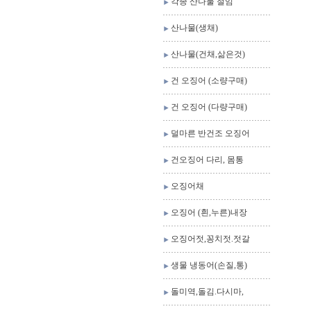
각종 산나물 절임
산나물(생채)
산나물(건채,삶은것)
건 오징어 (소량구매)
건 오징어 (다량구매)
덜마른 반건조 오징어
건오징어 다리, 몸통
오징어채
오징어 (흰,누른)내장
오징어젓,꽁치젓.젓갈
생물 냉동어(손질,통)
돌미역,돌김.다시마,