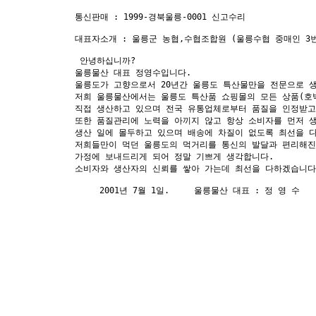
통신판매 : 1999-경북울릉-0001 신고수리 

대표자소개 : 울릉군 농협,수협조합원 (울릉수협 중매인 3번
 안녕하십니까?

울릉물산 대표 정영수입니다.

울릉도가 고향으로서 20년간 울릉도 특산물만을 전문으로 생
저희 울릉물산에서는 울릉도 특산품 쇼핑몰의 모든 상품(호박
직접 생산하고 있으며 전국 유통업체로부터 품질을 인정받고 
또한 품질관리에 노력을 아끼지 않고 항상 소비자를 먼저 생
생산 일에 몰두하고 있으며 배송에 차질이 없도록 최선을 다 
저희들만이 먹던 울릉도의 먹거리를 통신의 발달과 편리해진 
가정에 보내드리게 되어 정말 기쁘게 생각합니다. 

소비자와 생산자의 신뢰를 쌓아 가는데 최선을 다하겠습니다.
     2001년 7월 1일.     울릉물산 대표 : 정 영 수
