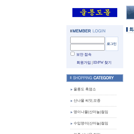
보안 접속
회원가입
|
ID/PW 찾기
울릉도 흑염소
산나물 씨앗,모종
명이나물(산마늘)절임
수입명이(산마늘)절임