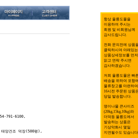
항상 울릉도몰을
이용하여 주시는
회원 및 비회원님께
감사드립니다.
전화 문의전에 상품
클릭하시여 아래있는
상품상세정보를 먼저
읽고 연락 주시면
감사하겠습니다.
저희 울릉도몰은 빠
배송을 위하여 포항
물류창고를 마련하여
16시전 주문된 상품
당일 발송합니다.
명이나물 큰사이즈
(20kg,15kg,10kg)와
-791-6100, 

더덕등 울릉도에서
발송하는 상품은
기상악화시 몇일
태양건조 덕장(500평), 

지연될수도 있습니다