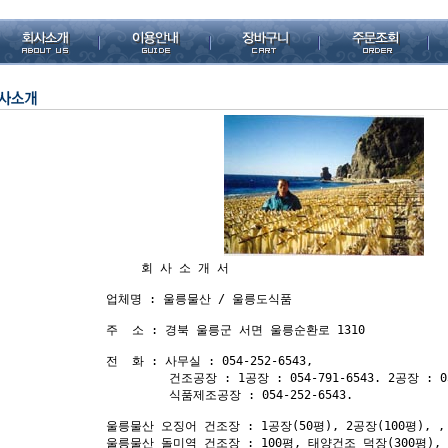
     회 사 소 개 서

업체명 : 울릉물산 / 울릉도식품

주  소 : 경북 울릉군 서면 울릉순환로 1310

전  화 : 사무실 : 054-252-6543, 

         건조공장 : 1공장 : 054-791-6543. 2공장 : 054
         식품제조공장 : 054-252-6543. 

울릉물산 오징어 건조장 : 1공장(50평), 2공장(100평), , 
울릉물산 돌미역 건조장 : 100평, 태양건조 덕장(300평), 
