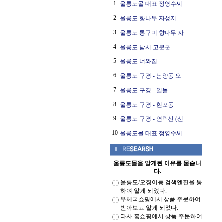
1
울릉도몰 대표 정영수씨
2
울릉도 향나무 자생지
3
울릉도 통구미 향나무 자
4
울릉도 남서 고분군
5
울릉도 너와집
6
울릉도 구경 - 남양동 오
7
울릉도 구경 - 일몰
8
울릉도 구경 - 현포동
9
울릉도 구경 - 연락선 (선
10
울릉도몰 대표 정영수씨
울릉도몰을 알게된 이유를 묻습니
다.
울릉도/오징어등 검색엔진을 통
하여 알게 되었다.
우체국쇼핑에서 상품 주문하여
받아보고 알게 되었다.
타사 홈쇼핑에서 상품 주문하여