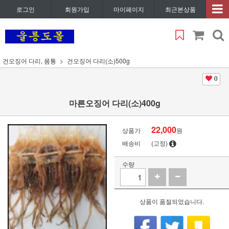
로그인
회원가입
마이페이지
최근본상품
건오징어 다리, 몸통
건오징어 다리(소)500g
0
마른오징어 다리(소)400g
22,000
상품가
원
배송비
(고정)
수량
상품이 품절되었습니다.