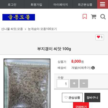
로그인
회원가입
마이페이지
최근본상품
산나물 씨앗,모종
눈개승마 모종100포기
1
부지갱이 씨앗 100g
8,000
상품가
원
배송비
개별(비례추가)
수량
관심상품
장바구니
구매하기