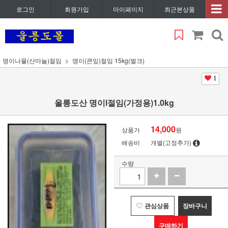
로그인
회원가입
마이페이지
최근본상품
명이나물(산마늘)절임
명이(큰잎)절임 15kg(벌크)
1
울릉도산 명이l절임(가정용)1.0kg
14,000
상품가
원
배송비
개별(고정추가)
수량
관심상품
장바구니
구매하기