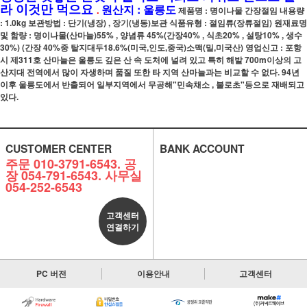
라 이것만 먹으요
원산지 : 울릉도
.
제품명 : 명이나물 간장절임 내용량
: 1.0kg 보관방법 : 단기(냉장) , 장기(냉동)보관 식품유형 : 절임류(장류절임) 원재료명
및 함량 : 명이나물(산마늘)55% , 양념류 45%(간장40% , 식초20% , 설탕10% , 생수
30%) (간장 40%중 탈지대두18.6%(미국,인도,중국)소맥(밀,미국산) 영업신고 : 포항
시 제311호 산마늘은 울릉도 깊은 산 속 도처에 널려 있고 특히 해발 700m이상의 고
산지대 전역에서 많이 자생하며 품질 또한 타 지역 산마늘과는 비교할 수 없다. 94년
이후 울릉도에서 반출되어 일부지역에서 무공해"민속채소 , 불로초"등으로 재배되고
있다.
CUSTOMER CENTER
BANK ACCOUNT
주문 010-3791-6543. 공
장 054-791-6543. 사무실
054-252-6543
고객센터
연결하기
PC 버전
이용안내
고객센터