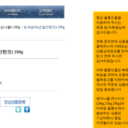
항상 울릉도몰을
이용하여 주시는
삼나물b 100g
>
눈개승마(손질안한것) 100g
회원 및 비회원님께
감사드립니다.
전화 문의전에 상품
클릭하시여 아래있는
상품상세정보를 먼저
것) 100g
읽고 연락 주시면
감사하겠습니다.
저희 울릉도몰은 빠
배송을 위하여 포항
물류창고를 마련하여
A
16시전 주문된 상품
당일 발송합니다.
명이나물 큰사이즈
(20kg,15kg,10kg)와
더덕등 울릉도에서
발송하는 상품은
기상악화시 몇일
지연될수도 있습니다