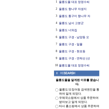
1
울릉도몰 대표 정영수씨
2
울릉도 향나무 자생지
3
울릉도 통구미 향나무 자
4
울릉도 남서 고분군
5
울릉도 너와집
6
울릉도 구경 - 남양동 오
7
울릉도 구경 - 일몰
8
울릉도 구경 - 현포동
9
울릉도 구경 - 연락선 (선
10
울릉도몰 대표 정영수씨
울릉도몰을 알게된 이유를 묻습니
다.
울릉도/오징어등 검색엔진을 통
하여 알게 되었다.
우체국쇼핑에서 상품 주문하여
받아보고 알게 되었다.
타사 홈쇼핑에서 상품 주문하여