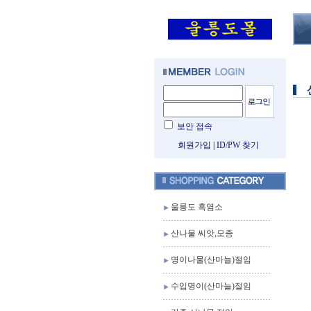
보안 접속
회원가입
|
ID/PW 찾기
울릉도 흑염소
산나물 씨앗,모종
명이나물(산마늘)절임
수입명이(산마늘)절임