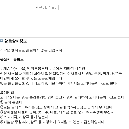
2022년 햇나물로 손질하지 않은 것입니다.
원산지 : 울릉도
눈개승마(삼나물)은 이른봄부터 눈속에서 자라기 시작한
어린 새싹을 채취하여 삶아서 말린 알칼리성 산채로서 비빔밥, 무침, 찌개, 탕류등
다양하게 요리할 수 있는 고급산채입니다.
맛은 쫄깃쫄깃한 것이 쇠고기 맛이난다하여 여기서는 고기나물이라고도 한다
요리방법
고비 / 삼나물: 맛은 쫄깃쫄깃한 것이 소고기 맛이 난다하여 고기나물이라고도 한다.
① 물에 불린다.
②끓는 물에 약 10-20분 정도 삶아서 그 물에 약 5시간정도 담가서 우려낸다.
③삶아놓은 나물에 양파, 풋고추, 마늘, 깨소금 등을 넣고 초고추장에 무친다.
④소고기국, 개장국 등에 넣는다.
⑤비빔밥,무침,찌개,탕류 등 다양하게 요리할 수 있는 고급산채입니다.