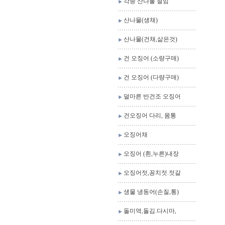
각종 산나물 절임
산나물(생채)
산나물(건채,삶은것)
건 오징어 (소량구매)
건 오징어 (다량구매)
덜마른 반건조 오징어
건오징어 다리, 몸통
오징어채
오징어 (흰,누른)내장
오징어젓,꽁치젓.젓갈
생물 냉동어(손질,통)
돌미역,돌김.다시마,