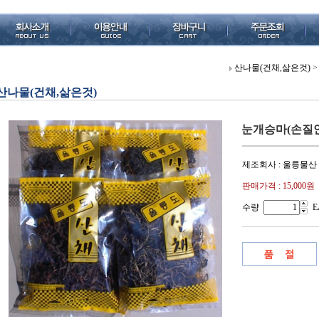
산나물(건채,삶은것)
>
산나물(건채,삶은것)
눈개승마(손질안한
제조회사 : 울릉물산
판매가격 :
15,000원
수량
E