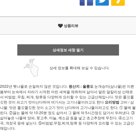
상품리뷰
상세정보 새창 열기
상세 정보를 확대해 보실 수 있습니다.
2022년 햇나물로 손질하지 않은 것입니다.
원산지 : 울릉도
눈개승마(삼나물)은 이른
봄부터 눈속에서 자라기 시작한 어린 새싹을 채취하여 삶아서 말린 알칼리성 산채로
서 비빔밥, 무침, 찌개, 탕류등 다양하게 요리할 수 있는 고급산채입니다. 맛은 쫄깃쫄
깃한 것이 쇠고기 맛이난다하여 여기서는 고기나물이라고도 한다
요리방법
고비 / 삼
나물: 맛은 쫄깃쫄깃한 것이 소고기 맛이 난다하여 고기나물이라고도 한다. ① 물에 불
린다. ②끓는 물에 약 10-20분 정도 삶아서 그 물에 약 5시간정도 담가서 우려낸다. ③
삶아놓은 나물에 양파, 풋고추, 마늘, 깨소금 등을 넣고 초고추장에 무친다. ④소고기
국, 개장국 등에 넣는다. ⑤비빔밥,무침,찌개,탕류 등 다양하게 요리할 수 있는 고급산
채입니다.