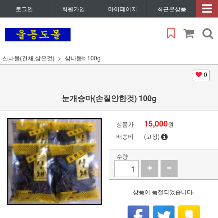
로그인
회원가입
마이페이지
최근본상품
산나물(건채,삶은것)
삼나물b 100g
0
눈개승마(손질안한것) 100g
15,000
상품가
원
배송비
(고정)
수량
상품이 품절되었습니다.