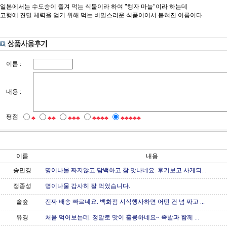
일본에서는 수도승이 즐겨 먹는 식물이라 하여 "행자 마늘"이라 하는데
고행에 견딜 체력을 얻기 위해 먹는 비밀스러운 식품이어서 붙혀진 이름이다.
이름 :
내용 :
평점
♣
♣♣
♣♣♣
♣♣♣♣
♣♣♣♣♣
이름
내용
송민경
명이나물 짜지않고 담백하고 참 맛나네요. 후기보고 사게되...
정종성
명이나물 감사히 잘 먹었습니다.
솔숲
진짜 배송 빠르네요. 백화점 시식행사하면 어떤 건 넘 짜고 ...
유경
처음 먹어보는데. 정말로 맛이 훌륭하네요~ 족발과 함께 ...