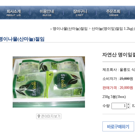
명이나물(산마늘)절임
>
산마늘(명이잎)절임 1.2kg
명이나물(산마늘)절임
자연산 명이잎절임
제조회사 : 울릉도 
소비자가 :
25,000
원
판매가격 :
20,000원
250g 5봉(1box)
수량
E