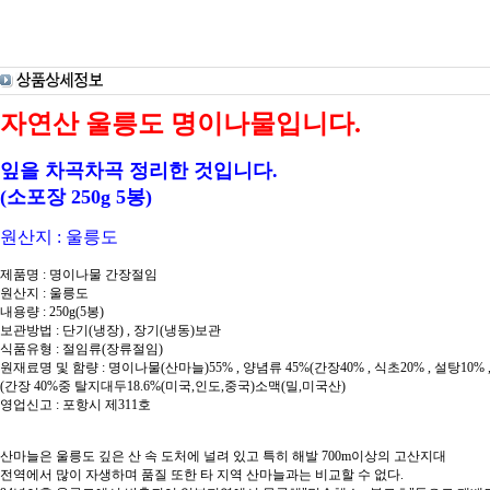
자연산 울릉도 명이나물입니다.
잎을 차곡차곡 정리한 것입니다.
(소포장 250g 5봉)
원산지 : 울릉도
제품명 : 명이나물 간장절임
원산지 : 울릉도
내용량 : 250g(5봉)
보관방법 : 단기(냉장) , 장기(냉동)보관
식품유형 : 절임류(장류절임)
원재료명 및 함량 : 명이나물(산마늘)55% , 양념류 45%(간장40% , 식초20% , 설탕10% ,
(간장 40%중 탈지대두18.6%(미국,인도,중국)소맥(밀,미국산)
영업신고 : 포항시 제311호
산마늘은 울릉도 깊은 산 속 도처에 널려 있고 특히 해발 700m이상의 고산지대
전역에서 많이 자생하며 품질 또한 타 지역 산마늘과는 비교할 수 없다.