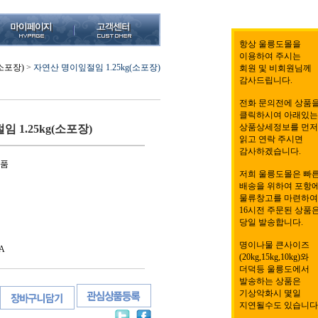
항상 울릉도몰을
이용하여 주시는
(소포장)
>
자연산 명이잎절임 1.25kg(소포장)
회원 및 비회원님께
감사드립니다.
전화 문의전에 상품
클릭하시여 아래있는
상품상세정보를 먼저
 1.25kg(소포장)
읽고 연락 주시면
감사하겠습니다.
식품
저희 울릉도몰은 빠
배송을 위하여 포항
물류창고를 마련하여
16시전 주문된 상품
당일 발송합니다.
명이나물 큰사이즈
A
(20kg,15kg,10kg)와
더덕등 울릉도에서
발송하는 상품은
기상악화시 몇일
지연될수도 있습니다