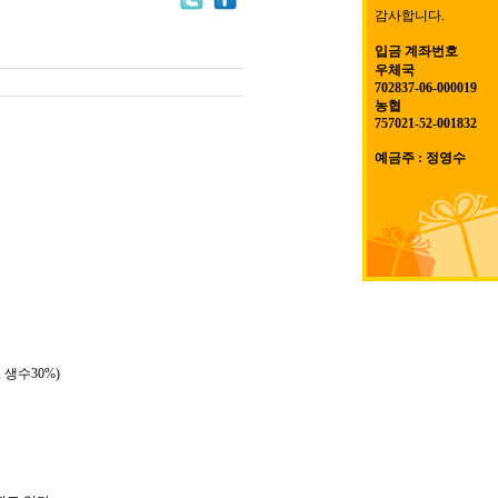
감사합니다.
입금 계좌번호
우체국
702837-06-000019
농협
757021-52-001832
예금주 : 정영수
 생수30%)