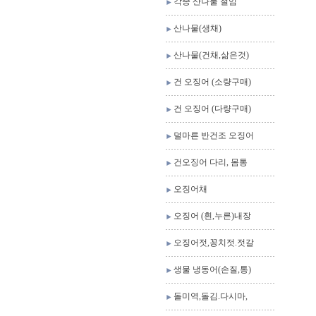
각종 산나물 절임
산나물(생채)
산나물(건채,삶은것)
건 오징어 (소량구매)
건 오징어 (다량구매)
덜마른 반건조 오징어
건오징어 다리, 몸통
오징어채
오징어 (흰,누른)내장
오징어젓,꽁치젓.젓갈
생물 냉동어(손질,통)
돌미역,돌김.다시마,