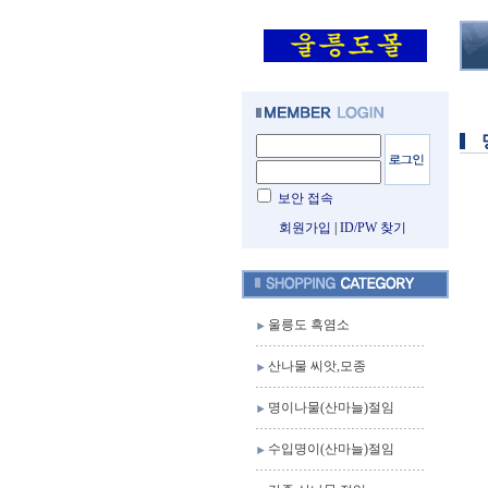
보안 접속
회원가입
|
ID/PW 찾기
울릉도 흑염소
산나물 씨앗,모종
명이나물(산마늘)절임
수입명이(산마늘)절임