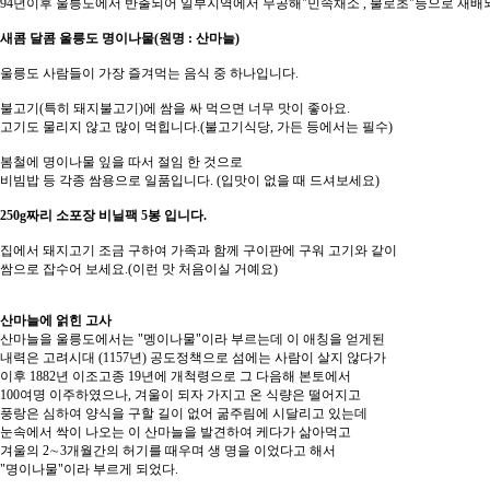
94년이후 울릉도에서 반출되어 일부지역에서 무공해"민속채소 , 불로초"등으로 재배되
새콤 달콤 울릉도 명이나물(원명 : 산마늘)
울릉도 사람들이 가장 즐겨먹는 음식 중 하나입니다.
불고기(특히 돼지불고기)에 쌈을 싸 먹으면 너무 맛이 좋아요.
고기도 물리지 않고 많이 먹힙니다.(불고기식당, 가든 등에서는 필수)
봄철에 명이나물 잎을 따서 절임 한 것으로
비빔밥 등 각종 쌈용으로 일품입니다. (입맛이 없을 때 드셔보세요)
250g짜리 소포장 비닐팩 5봉 입니다.
집에서 돼지고기 조금 구하여 가족과 함께 구이판에 구워 고기와 같이
쌈으로 잡수어 보세요.(이런 맛 처음이실 거예요)
산마늘에 얽힌 고사
산마늘을 울릉도에서는 "멩이나물"이라 부르는데 이 애칭을 얻게된
내력은 고려시대 (1157년) 공도정책으로 섬에는 사람이 살지 않다가
이후 1882년 이조고종 19년에 개척령으로 그 다음해 본토에서
100여명 이주하였으나, 겨울이 되자 가지고 온 식량은 떨어지고
풍랑은 심하여 양식을 구할 길이 없어 굶주림에 시달리고 있는데
눈속에서 싹이 나오는 이 산마늘을 발견하여 케다가 삶아먹고
겨울의 2∼3개월간의 허기를 때우며 생 명을 이었다고 해서
"명이나물"이라 부르게 되었다.