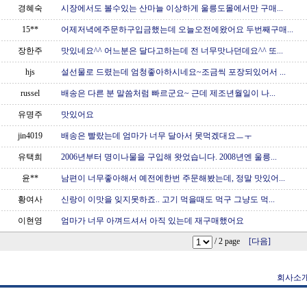
경혜숙
시장에서도 볼수있는 산마늘 이상하게 울릉도몰에서만 구매...
15**
어제저녁에주문하구입금했는데 오늘오전에왔어요 두번째구매...
장한주
맛있네요^^ 어느분은 달다고하는데 전 너무맛나던데요^^ 또...
hjs
설선물로 드렸는데 엄청좋아하시네요~조금씩 포장되있어서 ...
russel
배송은 다른 분 말씀처럼 빠르군요~ 근데 제조년월일이 나...
유명주
맛있어요
jin4019
배송은 빨랐는데 엄마가 너무 달아서 못먹겠대요ㅡㅜ
유택희
2006년부터 명이나물을 구입해 왓었습니다. 2008년엔 울릉...
윤**
남편이 너무좋아해서 예전에한번 주문해봤는데, 정말 맛있어...
황여사
신랑이 이맛을 잊지못하죠.. 고기 먹을때도 먹구 그냥도 먹...
이현영
엄마가 너무 아껴드셔서 아직 있는데 재구매했어요
/ 2 page
[다음]
회사소