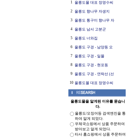
1
울릉도몰 대표 정영수씨
2
울릉도 향나무 자생지
3
울릉도 통구미 향나무 자
4
울릉도 남서 고분군
5
울릉도 너와집
6
울릉도 구경 - 남양동 오
7
울릉도 구경 - 일몰
8
울릉도 구경 - 현포동
9
울릉도 구경 - 연락선 (선
10
울릉도몰 대표 정영수씨
울릉도몰을 알게된 이유를 묻습니
다.
울릉도/오징어등 검색엔진을 통
하여 알게 되었다.
우체국쇼핑에서 상품 주문하여
받아보고 알게 되었다.
타사 홈쇼핑에서 상품 주문하여