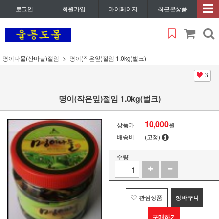
로그인
회원가입
마이페이지
최근본상품
명이나물(산마늘)절임
명이(작은잎)절임 1.0kg(벌크)
3
명이(작은잎)절임 1.0kg(벌크)
10,000
상품가
원
배송비
(고정)
수량
관심상품
장바구니
구매하기