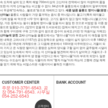
속 도처에 널려 있고 특히 해발 700m이상의 고산지대 전역에서 많이 자생하며 품질
또한 타 지역 산마늘과는 비교할 수 없다. 94년이후 울릉도에서 반출되어 일부지역에
서 무공해"민속채소 , 불로초"등으로 재배되고 있다.
새콤 달콤 울릉도 명이나물(원명 :
산마늘)
울릉도 사람들이 가장 즐겨먹는 음식 중 하나입니다. 불고기(특히 돼지불고
기)에 쌈을 싸 먹으면 너무 맛이 좋아요. 고기도 물리지 않고 많이 먹힙니다.(불고기식
당, 가든 등에서는 필수) 봄철에 명이나물 잎을 따서 절임 한 것으로 비빔밥 등 각종 쌈
용으로 일품입니다. (입맛이 없을 때 드셔보세요) 집에서 돼지고기 조금 구하여 가족
과 함께 구이판에 구워 고기와 같이 쌈으로 잡수어 보세요.(이런 맛 처음이실 거예요)
산마늘에 얽힌 고사
산마늘을 울릉도에서는 "멩이나물"이라 부르는데 이 애칭을 얻게
된 내력은 고려시대 (1157년) 공도정책으로 섬에는 사람이 살지 않다가 이후 1882년
이조고종 19년에 개척령으로 그 다음해 본토에서 100여명 이주하였으나, 겨울이 되
자 가지고 온 식량은 떨어지고 풍랑은 심하여 양식을 구할 길이 없어 굶주림에 시달리
고 있는데 눈속에서 싹이 나오는 이 산마늘을 발견하여 케다가 삶아먹고 겨울의 2∼3
개월간의 허기를 때우며 생 명을 이었다고 해서 "명이나물"이라 부르게 되었다. 일본
에서는 수도승이 즐겨 먹는 식물이라 하여 "행자 마늘"이라 하는데 고행에 견딜 체력
을 얻기 위해 먹는 비밀스러운 식품이어서 붙혀진 이름이다.
CUSTOMER CENTER
BANK ACCOUNT
주문 010-3791-6543. 공
장 054-791-6543. 사무실
054-252-6543
고객센터