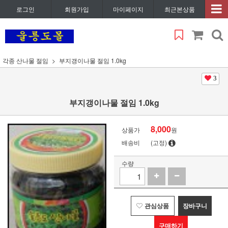
로그인
회원가입
마이페이지
최근본상품
각종 산나물 절임
부지갱이나물 절임 1.0kg
3
부지갱이나물 절임 1.0kg
8,000
상품가
원
배송비
(고정)
수량
관심상품
장바구니
구매하기