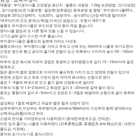
제품명 : 부지갱이나물 간장절임 원산지 : 울릉도 내용량 : 1.0kg 보관방법 : 단기(냉장)
, 장기(냉동)보관 식품유형 : 절임류(장류절임) 원재료명 및 함량 : 부지갱이나물65% ,
양념류 35%(간장40% , 식초20% , 설탕10% , 생수30%) (간장 40%중 탈지대두
18.6%(미국,인도,중국)소맥(밀,미국산) 영업신고 : 포항시 제311호
울릉도 부지갱이나물은 부드러운 맛과 향이 제일 좋습니다.
명이나물 절임과 또 다른 향과 맛을 느낄 수 있습니다.
고기드실때 같이 드시면 아주 좋습니다.
부지갱이나물은 울릉도와 일본에 자라는 다년초,
울릉도에서는 ‘부지깽이나물’ 이라고 부르고 산채 또는 재배하여 나물로 먹기도한다.
근경은 옆으로 뻗고 굵으며 줄기에 잔털이 있고 위쪽에서 가지치며 높이 50∼150cm
이다.
하부의 잎은 화시에 마르며 경엽은 호생하고 장타원형으로 길이 13∼19cm이며 끝은
뾰족하고
밑은 좁아져 짧은 엽병으로 이어지며 불규칙한 거치가 있고 양면에 잔털이 있으며
뒷면에 선점이 있고 위로 가면서 점차 작아져 화서에는 선형으로 된다.
꽃은 7∼9월에 백색으로 피고 줄기 끝에 산방화서로 달리며
두화의 지름 약 1.5~2.5cm이고 화경은 길이 5∼20mm로 갈색 털이 있다.
총포는 통형이며 길이 4∼5mm이고 포편은 2∼3열로 배열하며 선형으로 끝이 뾰족하
다.
설상화는 1열로 배열하고 과실은 짧은 털과 선점이 있다.
섬쑥부쟁이의 지상부는 쑥부쟁이{A. yomena Makino}의 지상부와 함께 생약에서는
산백국(山白菊)이라고 하여
소염과 천식을 가라앉히는데 사용하였다 (원색한국본초도감, 안덕균).
어린 잎과 줄기는 나물로 이용하였다 (日本原色山菜, 富成忠夫 and 秋山久治 ; 대한식
물도감, 이창복).
종자와 포기나누기로 증식시킨다.