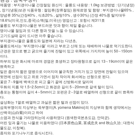
제품명 : 부지갱이나물 간장절임 원산지 : 울릉도 내용량 : 1.0kg 보관방법 : 단기(냉장)
, 장기(냉동)보관 식품유형 : 절임류(장류절임) 원재료명 및 함량 : 부지갱이나물65% ,
양념류 35%(간장40% , 식초20% , 설탕10% , 생수30%) (간장 40%중 탈지대두
18.6%(미국,인도,중국)소맥(밀,미국산) 영업신고 : 포항시 제311호
울릉도 부지갱이나물은 부드러운 맛과 향이 제일 좋습니다.
명이나물 절임과 또 다른 향과 맛을 느낄 수 있습니다.
고기드실때 같이 드시면 아주 좋습니다.
부지갱이나물은 울릉도와 일본에 자라는 다년초,
울릉도에서는 ‘부지깽이나물’ 이라고 부르고 산채 또는 재배하여 나물로 먹기도한다.
근경은 옆으로 뻗고 굵으며 줄기에 잔털이 있고 위쪽에서 가지치며 높이 50∼150cm
이다.
하부의 잎은 화시에 마르며 경엽은 호생하고 장타원형으로 길이 13∼19cm이며 끝은
뾰족하고
밑은 좁아져 짧은 엽병으로 이어지며 불규칙한 거치가 있고 양면에 잔털이 있으며
뒷면에 선점이 있고 위로 가면서 점차 작아져 화서에는 선형으로 된다.
꽃은 7∼9월에 백색으로 피고 줄기 끝에 산방화서로 달리며
두화의 지름 약 1.5~2.5cm이고 화경은 길이 5∼20mm로 갈색 털이 있다.
총포는 통형이며 길이 4∼5mm이고 포편은 2∼3열로 배열하며 선형으로 끝이 뾰족하
다.
설상화는 1열로 배열하고 과실은 짧은 털과 선점이 있다.
섬쑥부쟁이의 지상부는 쑥부쟁이{A. yomena Makino}의 지상부와 함께 생약에서는
산백국(山白菊)이라고 하여
소염과 천식을 가라앉히는데 사용하였다 (원색한국본초도감, 안덕균).
어린 잎과 줄기는 나물로 이용하였다 (日本原色山菜, 富成忠夫 and 秋山久治 ; 대한식
물도감, 이창복).
종자와 포기나누기로 증식시킨다.