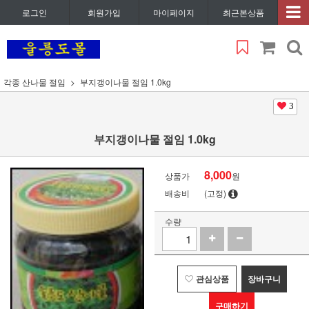
로그인
회원가입
마이페이지
최근본상품
각종 산나물 절임
부지갱이나물 절임 1.0kg
3
부지갱이나물 절임 1.0kg
8,000
상품가
원
배송비
(고정)
수량
관심상품
장바구니
구매하기