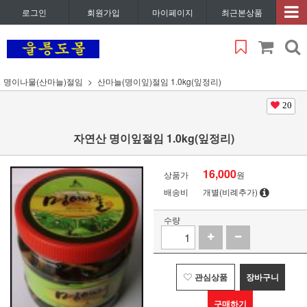
로그인
회원가입
마이페이지
최근본상품
명이나물(산마늘)절임
산마늘(명이잎)절임 1.0kg(잎정리)
20
자연산 명이잎절임 1.0kg(잎정리)
16,000
상품가
원
배송비
개별(비례추가)
수량
관심상품
장바구니
구매하기