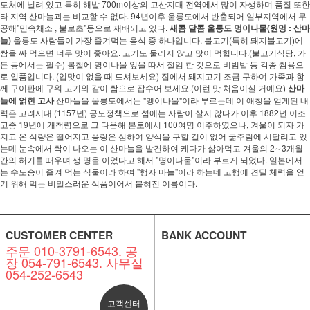
도처에 널려 있고 특히 해발 700m이상의 고산지대 전역에서 많이 자생하며 품질 또한
타 지역 산마늘과는 비교할 수 없다. 94년이후 울릉도에서 반출되어 일부지역에서 무
공해"민속채소 , 불로초"등으로 재배되고 있다.
새콤 달콤 울릉도 명이나물(원명 : 산마
늘)
울릉도 사람들이 가장 즐겨먹는 음식 중 하나입니다. 불고기(특히 돼지불고기)에
쌈을 싸 먹으면 너무 맛이 좋아요. 고기도 물리지 않고 많이 먹힙니다.(불고기식당, 가
든 등에서는 필수) 봄철에 명이나물 잎을 따서 절임 한 것으로 비빔밥 등 각종 쌈용으
로 일품입니다. (입맛이 없을 때 드셔보세요) 집에서 돼지고기 조금 구하여 가족과 함
께 구이판에 구워 고기와 같이 쌈으로 잡수어 보세요.(이런 맛 처음이실 거예요)
산마
늘에 얽힌 고사
산마늘을 울릉도에서는 "멩이나물"이라 부르는데 이 애칭을 얻게된 내
력은 고려시대 (1157년) 공도정책으로 섬에는 사람이 살지 않다가 이후 1882년 이조
고종 19년에 개척령으로 그 다음해 본토에서 100여명 이주하였으나, 겨울이 되자 가
지고 온 식량은 떨어지고 풍랑은 심하여 양식을 구할 길이 없어 굶주림에 시달리고 있
는데 눈속에서 싹이 나오는 이 산마늘을 발견하여 케다가 삶아먹고 겨울의 2∼3개월
간의 허기를 때우며 생 명을 이었다고 해서 "명이나물"이라 부르게 되었다. 일본에서
는 수도승이 즐겨 먹는 식물이라 하여 "행자 마늘"이라 하는데 고행에 견딜 체력을 얻
기 위해 먹는 비밀스러운 식품이어서 붙혀진 이름이다.
CUSTOMER CENTER
BANK ACCOUNT
주문 010-3791-6543. 공
장 054-791-6543. 사무실
054-252-6543
고객센터