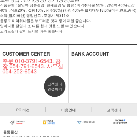
식품유형 : 절임류(장류절임) 원재료명 및 함량 : 미역취나물 55% , 양념류 45%(간장
40% , 식초20% , 설탕10% , 생수30%) (간장 40%중 탈지대두18.6%(미국,인도,중국)
소맥(밀,미국산) 영업신고 : 포항시 제311호
울릉도 미역취나물은 부드러운 맛과 향이 제일 좋습니다.
명이나물 절임과 또 다른 향과 맛을 느낄 수 있습니다.
고기드실때 같이 드시면 아주 좋습니다.
CUSTOMER CENTER
BANK ACCOUNT
주문 010-3791-6543. 공
장 054-791-6543. 사무실
054-252-6543
고객센터
연결하기
PC 버전
이용안내
고객센터
울릉물산