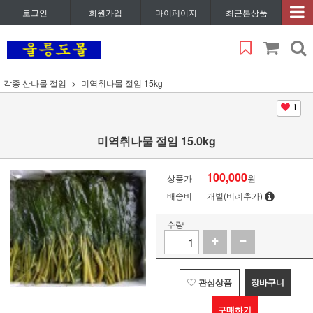
로그인
회원가입
마이페이지
최근본상품
각종 산나물 절임
미역취나물 절임 15kg
1
미역취나물 절임 15.0kg
100,000
상품가
원
배송비
개별(비례추가)
수량
관심상품
장바구니
구매하기