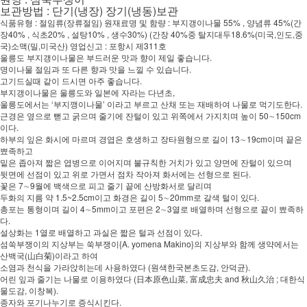
보관방법 : 단기(냉장) 장기(냉동)보관
식품유형 : 절임류(장류절임) 원재료명 및 함량 : 부지갱이나물 55% , 양념류 45%(간
장40% , 식초20% , 설탕10% , 생수30%) (간장 40%중 탈지대두18.6%(미국,인도,중
국)소맥(밀,미국산) 영업신고 : 포항시 제311호
울릉도 부지갱이나물은 부드러운 맛과 향이 제일 좋습니다.
명이나물 절임과 또 다른 향과 맛을 느낄 수 있습니다.
고기드실때 같이 드시면 아주 좋습니다.
부지갱이나물은 울릉도와 일본에 자라는 다년초,
울릉도에서는 ‘부지깽이나물’ 이라고 부르고 산채 또는 재배하여 나물로 먹기도한다.
근경은 옆으로 뻗고 굵으며 줄기에 잔털이 있고 위쪽에서 가지치며 높이 50∼150cm
이다.
하부의 잎은 화시에 마르며 경엽은 호생하고 장타원형으로 길이 13∼19cm이며 끝은
뾰족하고
밑은 좁아져 짧은 엽병으로 이어지며 불규칙한 거치가 있고 양면에 잔털이 있으며
뒷면에 선점이 있고 위로 가면서 점차 작아져 화서에는 선형으로 된다.
꽃은 7∼9월에 백색으로 피고 줄기 끝에 산방화서로 달리며
두화의 지름 약 1.5~2.5cm이고 화경은 길이 5∼20mm로 갈색 털이 있다.
총포는 통형이며 길이 4∼5mm이고 포편은 2∼3열로 배열하며 선형으로 끝이 뾰족하
다.
설상화는 1열로 배열하고 과실은 짧은 털과 선점이 있다.
섬쑥부쟁이의 지상부는 쑥부쟁이{A. yomena Makino}의 지상부와 함께 생약에서는
산백국(山白菊)이라고 하여
소염과 천식을 가라앉히는데 사용하였다 (원색한국본초도감, 안덕균).
어린 잎과 줄기는 나물로 이용하였다 (日本原色山菜, 富成忠夫 and 秋山久治 ; 대한식
물도감, 이창복).
종자와 포기나누기로 증식시킨다.