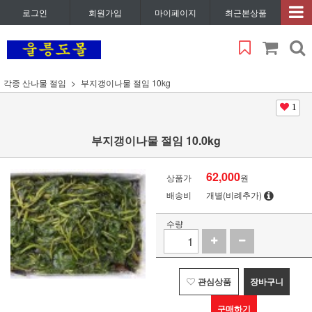
로그인
회원가입
마이페이지
최근본상품
각종 산나물 절임
부지갱이나물 절임 10kg
1
부지갱이나물 절임 10.0kg
62,000
상품가
원
배송비
개별(비례추가)
수량
관심상품
장바구니
구매하기