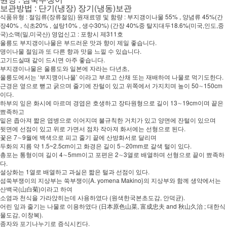
보관방법 : 단기(냉장) 장기(냉동)보관
식품유형 : 절임류(장류절임) 원재료명 및 함량 : 부지갱이나물 55% , 양념류 45%(간
장40% , 식초20% , 설탕10% , 생수30%) (간장 40%중 탈지대두18.6%(미국,인도,중
국)소맥(밀,미국산) 영업신고 : 포항시 제311호
울릉도 부지갱이나물은 부드러운 맛과 향이 제일 좋습니다.
명이나물 절임과 또 다른 향과 맛을 느낄 수 있습니다.
고기드실때 같이 드시면 아주 좋습니다.
부지갱이나물은 울릉도와 일본에 자라는 다년초,
울릉도에서는 ‘부지깽이나물’ 이라고 부르고 산채 또는 재배하여 나물로 먹기도한다.
근경은 옆으로 뻗고 굵으며 줄기에 잔털이 있고 위쪽에서 가지치며 높이 50∼150cm
이다.
하부의 잎은 화시에 마르며 경엽은 호생하고 장타원형으로 길이 13∼19cm이며 끝은
뾰족하고
밑은 좁아져 짧은 엽병으로 이어지며 불규칙한 거치가 있고 양면에 잔털이 있으며
뒷면에 선점이 있고 위로 가면서 점차 작아져 화서에는 선형으로 된다.
꽃은 7∼9월에 백색으로 피고 줄기 끝에 산방화서로 달리며
두화의 지름 약 1.5~2.5cm이고 화경은 길이 5∼20mm로 갈색 털이 있다.
총포는 통형이며 길이 4∼5mm이고 포편은 2∼3열로 배열하며 선형으로 끝이 뾰족하
다.
설상화는 1열로 배열하고 과실은 짧은 털과 선점이 있다.
섬쑥부쟁이의 지상부는 쑥부쟁이{A. yomena Makino}의 지상부와 함께 생약에서는
산백국(山白菊)이라고 하여
소염과 천식을 가라앉히는데 사용하였다 (원색한국본초도감, 안덕균).
어린 잎과 줄기는 나물로 이용하였다 (日本原色山菜, 富成忠夫 and 秋山久治 ; 대한식
물도감, 이창복).
종자와 포기나누기로 증식시킨다.