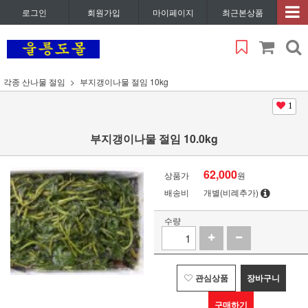
로그인
회원가입
마이페이지
최근본상품
각종 산나물 절임
부지갱이나물 절임 10kg
1
부지갱이나물 절임 10.0kg
62,000
상품가
원
배송비
개별(비례추가)
수량
관심상품
장바구니
구매하기