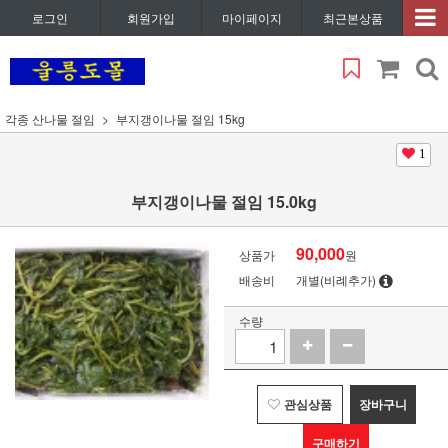
로그인
회원가입
마이페이지
최근본상품
각종 산나물 절임
부지갱이나물 절임 15kg
1
부지갱이나물 절임 15.0kg
90,000
상품가
원
배송비
개별(비례추가)
수량
관심상품
장바구니
구매하기