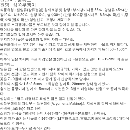
원명 : 섬쑥부쟁이
식품유형 : 절임류(장류절임) 원재료명 및 함량 : 부지갱이나물 55% , 양념류 45%(간
장40% , 식초20% , 설탕10% , 생수30%) (간장 40%중 탈지대두18.6%(미국,인도,중
국)소맥(밀,미국산) 영업신고 : 포항시 제311호
울릉도 부지갱이나물은 부드러운 맛과 향이 제일 좋습니다.
명이나물 절임과 또 다른 향과 맛을 느낄 수 있습니다.
고기드실때 같이 드시면 아주 좋습니다.
부지갱이나물은 울릉도와 일본에 자라는 다년초,
울릉도에서는 ‘부지깽이나물’ 이라고 부르고 산채 또는 재배하여 나물로 먹기도한다.
근경은 옆으로 뻗고 굵으며 줄기에 잔털이 있고 위쪽에서 가지치며 높이 50∼150cm
이다.
하부의 잎은 화시에 마르며 경엽은 호생하고 장타원형으로 길이 13∼19cm이며 끝은
뾰족하고
밑은 좁아져 짧은 엽병으로 이어지며 불규칙한 거치가 있고 양면에 잔털이 있으며
뒷면에 선점이 있고 위로 가면서 점차 작아져 화서에는 선형으로 된다.
꽃은 7∼9월에 백색으로 피고 줄기 끝에 산방화서로 달리며
두화의 지름 약 1.5~2.5cm이고 화경은 길이 5∼20mm로 갈색 털이 있다.
총포는 통형이며 길이 4∼5mm이고 포편은 2∼3열로 배열하며 선형으로 끝이 뾰족하
다.
설상화는 1열로 배열하고 과실은 짧은 털과 선점이 있다.
섬쑥부쟁이의 지상부는 쑥부쟁이{A. yomena Makino}의 지상부와 함께 생약에서는
산백국(山白菊)이라고 하여
소염과 천식을 가라앉히는데 사용하였다 (원색한국본초도감, 안덕균).
어린 잎과 줄기는 나물로 이용하였다 (日本原色山菜, 富成忠夫 and 秋山久治 ; 대한식
물도감, 이창복).
종자와 포기나누기로 증식시킨다.