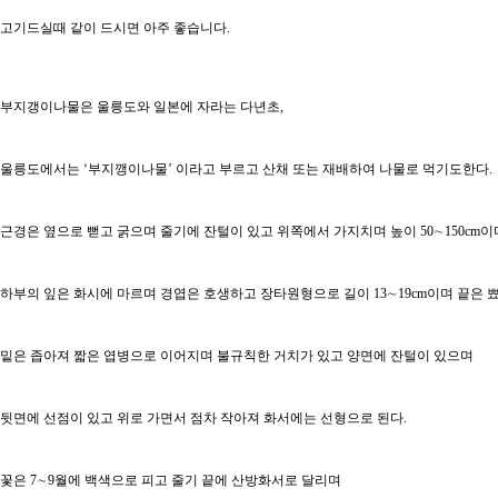
고기드실때 같이 드시면 아주 좋습니다.
부지갱이나물은 울릉도와 일본에 자라는 다년초,
울릉도에서는 ‘부지깽이나물’ 이라고 부르고 산채 또는 재배하여 나물로 먹기도한다.
근경은 옆으로 뻗고 굵으며 줄기에 잔털이 있고 위쪽에서 가지치며 높이 50∼150cm이
하부의 잎은 화시에 마르며 경엽은 호생하고 장타원형으로 길이 13∼19cm이며 끝은 
밑은 좁아져 짧은 엽병으로 이어지며 불규칙한 거치가 있고 양면에 잔털이 있으며
뒷면에 선점이 있고 위로 가면서 점차 작아져 화서에는 선형으로 된다.
꽃은 7∼9월에 백색으로 피고 줄기 끝에 산방화서로 달리며