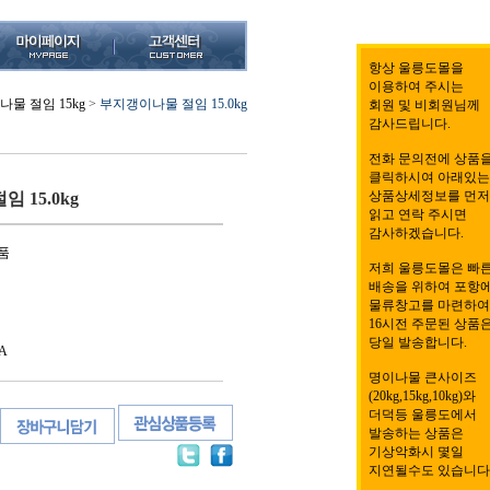
항상 울릉도몰을
이용하여 주시는
물 절임 15kg
>
부지갱이나물 절임 15.0kg
회원 및 비회원님께
감사드립니다.
전화 문의전에 상품
클릭하시여 아래있는
상품상세정보를 먼저
 15.0kg
읽고 연락 주시면
감사하겠습니다.
품
저희 울릉도몰은 빠
배송을 위하여 포항
물류창고를 마련하여
16시전 주문된 상품
당일 발송합니다.
A
명이나물 큰사이즈
(20kg,15kg,10kg)와
더덕등 울릉도에서
발송하는 상품은
기상악화시 몇일
지연될수도 있습니다