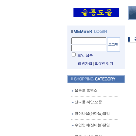
보안 접속
회원가입
|
ID/PW 찾기
울릉도 흑염소
산나물 씨앗,모종
명이나물(산마늘)절임
수입명이(산마늘)절임