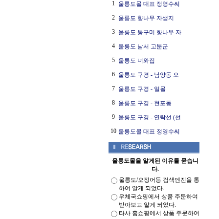
1
울릉도몰 대표 정영수씨
2
울릉도 향나무 자생지
3
울릉도 통구미 향나무 자
4
울릉도 남서 고분군
5
울릉도 너와집
6
울릉도 구경 - 남양동 오
7
울릉도 구경 - 일몰
8
울릉도 구경 - 현포동
9
울릉도 구경 - 연락선 (선
10
울릉도몰 대표 정영수씨
울릉도몰을 알게된 이유를 묻습니
다.
울릉도/오징어등 검색엔진을 통
하여 알게 되었다.
우체국쇼핑에서 상품 주문하여
받아보고 알게 되었다.
타사 홈쇼핑에서 상품 주문하여