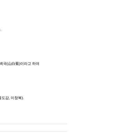
.
 산백국(山白菊)이라고 하여
도감, 이창복).