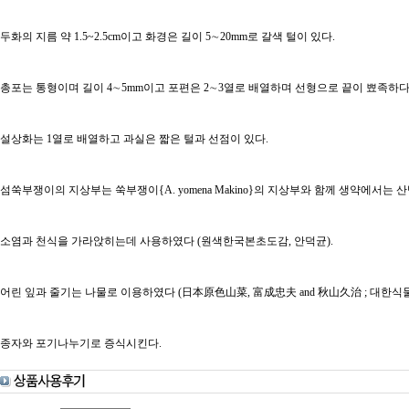
두화의 지름 약 1.5~2.5cm이고 화경은 길이 5∼20mm로 갈색 털이 있다.
총포는 통형이며 길이 4∼5mm이고 포편은 2∼3열로 배열하며 선형으로 끝이 뾰족하다
설상화는 1열로 배열하고 과실은 짧은 털과 선점이 있다.
섬쑥부쟁이의 지상부는 쑥부쟁이{A. yomena Makino}의 지상부와 함께 생약에서는
소염과 천식을 가라앉히는데 사용하였다 (원색한국본초도감, 안덕균).
어린 잎과 줄기는 나물로 이용하였다 (日本原色山菜, 富成忠夫 and 秋山久治 ; 대한식물
종자와 포기나누기로 증식시킨다.