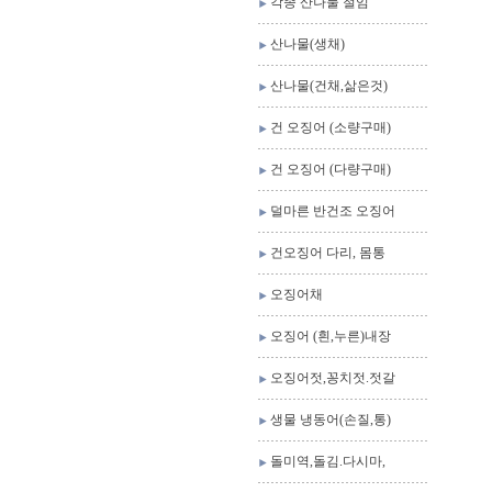
각종 산나물 절임
산나물(생채)
산나물(건채,삶은것)
건 오징어 (소량구매)
건 오징어 (다량구매)
덜마른 반건조 오징어
건오징어 다리, 몸통
오징어채
오징어 (흰,누른)내장
오징어젓,꽁치젓.젓갈
생물 냉동어(손질,통)
돌미역,돌김.다시마,