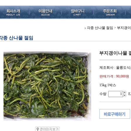
각종 산나물 절임
>
부지갱이나
각종 산나물 절임
부지갱이나물 절임
제조회사 : 울릉도식
판매가격 :
90,000원
15kg 1박스
수량
E