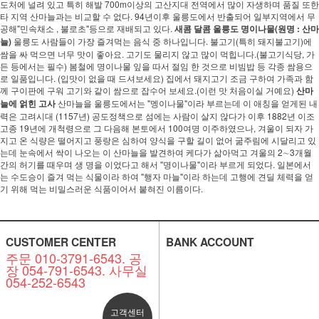
도처에 널려 있고 특히 해발 700m이상의 고산지대 전역에서 많이 자생하며 품질 또한
타 지역 산마늘과는 비교할 수 없다. 94년이후 울릉도에서 반출되어 일부지역에서 무
공해"민속채소 , 불로초"등으로 재배되고 있다.
새콤 달콤 울릉도 명이나물(원명 : 산마
늘)
울릉도 사람들이 가장 즐겨먹는 음식 중 하나입니다. 불고기(특히 돼지불고기)에
쌈을 싸 먹으면 너무 맛이 좋아요. 고기도 물리지 않고 많이 먹힙니다.(불고기식당, 가
든 등에서는 필수) 봄철에 명이나물 잎을 따서 절임 한 것으로 비빔밥 등 각종 쌈용으
로 일품입니다. (입맛이 없을 때 드셔보세요) 집에서 돼지고기 조금 구하여 가족과 함
께 구이판에 구워 고기와 같이 쌈으로 잡수어 보세요.(이런 맛 처음이실 거예요)
산마
늘에 얽힌 고사
산마늘을 울릉도에서는 "멩이나물"이라 부르는데 이 애칭을 얻게된 내
력은 고려시대 (1157년) 공도정책으로 섬에는 사람이 살지 않다가 이후 1882년 이조
고종 19년에 개척령으로 그 다음해 본토에서 100여명 이주하였으나, 겨울이 되자 가
지고 온 식량은 떨어지고 풍랑은 심하여 양식을 구할 길이 없어 굶주림에 시달리고 있
는데 눈속에서 싹이 나오는 이 산마늘을 발견하여 케다가 삶아먹고 겨울의 2∼3개월
간의 허기를 때우며 생 명을 이었다고 해서 "명이나물"이라 부르게 되었다. 일본에서
는 수도승이 즐겨 먹는 식물이라 하여 "행자 마늘"이라 하는데 고행에 견딜 체력을 얻
기 위해 먹는 비밀스러운 식품이어서 붙혀진 이름이다.
CUSTOMER CENTER
BANK ACCOUNT
주문 010-3791-6543. 공
장 054-791-6543. 사무실
054-252-6543
고객센터