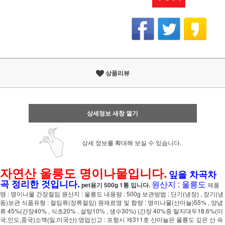
상품리뷰
상세정보 새창 열기
상세 정보를 확대해 보실 수 있습니다.
자연산 울릉도 명이나물입니다.
잎을 차곡차
곡 정리한 것입니다.
원산지 : 울릉도
pet용기 500g 1통 입니다.
제품
명 : 명이나물 간장절임 원산지 : 울릉도 내용량 : 500g 보관방법 : 단기(냉장) , 장기(냉
동)보관 식품유형 : 절임류(장류절임) 원재료명 및 함량 : 명이나물(산마늘)55% , 양념
류 45%(간장40% , 식초20% , 설탕10% , 생수30%) (간장 40%중 탈지대두18.6%(미
국,인도,중국)소맥(밀,미국산) 영업신고 : 포항시 제311호 산마늘은 울릉도 깊은 산 속