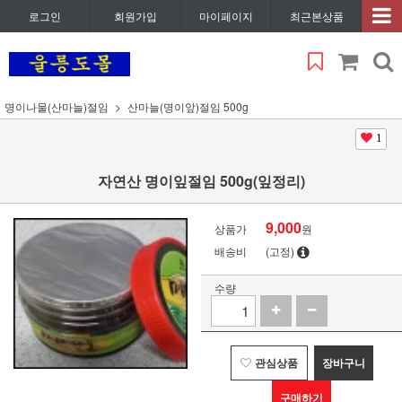
로그인
회원가입
마이페이지
최근본상품
명이나물(산마늘)절임
산마늘(명이앞)절임 500g
1
자연산 명이잎절임 500g(잎정리)
9,000
상품가
원
배송비
(고정)
수량
관심상품
장바구니
구매하기