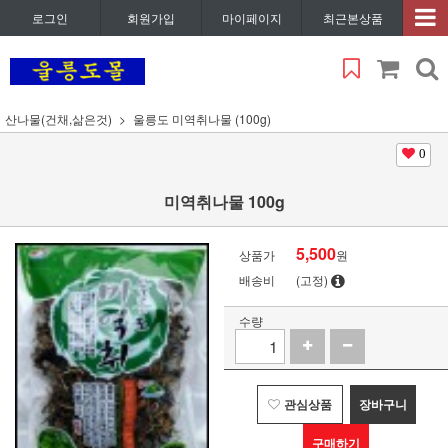
로그인
회원가입
마이페이지
최근본상품
산나물(건채,삶은것)
울릉도 미역취나물 (100g)
0
미역취나물 100g
5,500
상품가
원
배송비
(고정)
수량
관심상품
장바구니
구매하기