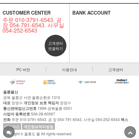
CUSTOMER CENTER
BANK ACCOUNT
주문 010-3791-6543. 공
장 054-791-6543. 사무실
054-252-6543
고객센터
연결하기
PC 버전
이용안내
고객센터
울릉물산
경북 울릉군 서면 울릉순환로 1310
대표
정영수
개인정보 보호 책임자
정영수
통신판매업신고번호
1999-경북울릉-0001
사업자 등록번호
506-28-60567
전화
주문 010-3791-6543. 공 장 054-791-6543. 사무실 054-252-6543
팩스
이용약관
개인정보처리방침
Copyright © 울릉도 몰 All rights reserved.