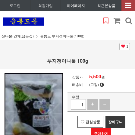
로그인
회원가입
마이페이지
최근본상품
산나물(건채,삶은것)
울릉도 부지갱이나물(100g)
1
부지갱이나물 100g
5,500
상품가
원
배송비
(고정)
수량
관심상품
장바구니
구매하기