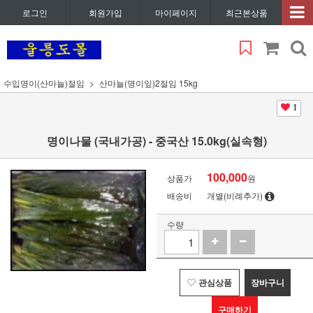
로그인
회원가입
마이페이지
최근본상품
수입명이(산마늘)절임
산마늘(명이잎)2절임 15kg
1
명이나물 (국내가공) - 중국산 15.0kg(실속형)
100,000
상품가
원
배송비
개별(비례추가)
수량
관심상품
장바구니
구매하기