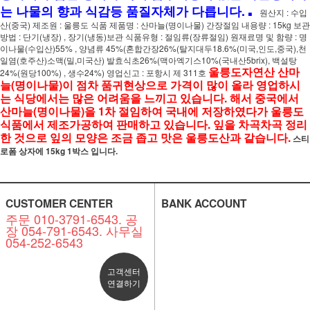
.
는 나물의 향과 식감등 품질자체가 다릅니다.
원산지 : 수입
산(중국) 제조원 : 울릉도 식품 제품명 : 산마늘(명이나물) 간장절임 내용량 : 15kg 보관
방법 : 단기(냉장) , 장기(냉동)보관 식품유형 : 절임류(장류절임) 원재료명 및 함량 : 명
이나물(수입산)55% , 양념류 45%(혼합간장26%(탈지대두18.6%(미국,인도,중국),천
일염(호주산)소맥(밀,미국산) 발효식초26%(맥아엑기스10%(국내산5brix), 백설탕
울릉도자연산 산마
24%(원당100%) , 생수24%) 영업신고 : 포항시 제 311호
늘(명이나물)이 점차 품귀현상으로 가격이 많이 올라 영업하시
는 식당에서는 많은 어려움을 느끼고 있습니다. 해서 중국에서
산마늘(명이나물)을 1차 절임하여 국내에 저장하였다가 울릉도
식품에서 제조가공하여 판매하고 있습니다. 잎을 차곡차곡 정리
한 것으로 잎의 모양은 조금 좁고 맛은 울릉도산과 같습니다.
스티
로폼 상자에 15kg 1박스 입니다.
CUSTOMER CENTER
BANK ACCOUNT
주문 010-3791-6543. 공
장 054-791-6543. 사무실
054-252-6543
고객센터
연결하기