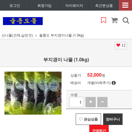
로그인
회원가입
마이페이지
최근본상품
산나물(건채,삶은것)
울릉도 부지갱이나물 (1.0kg)
12
부지갱이 나물 (1.0kg)
52,000
상품가
원
배송비
개별(비례추가)
수량
관심상품
장바구니
구매하기