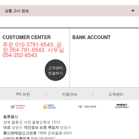
상품 고시 정보
CUSTOMER CENTER
BANK ACCOUNT
주문 010-3791-6543. 공
장 054-791-6543. 사무실
054-252-6543
고객센터
연결하기
PC 버전
이용안내
고객센터
울릉물산
경북 울릉군 서면 울릉순환로 1310
대표
정영수
개인정보 보호 책임자
정영수
통신판매업신고번호
1999-경북울릉-0001
사업자 등록번호
506-28-60567