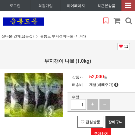
로그인
회원가입
마이페이지
최근본상품
산나물(건채,삶은것)
울릉도 부지갱이나물 (1.0kg)
12
부지갱이 나물 (1.0kg)
52,000
상품가
원
배송비
개별(비례추가)
수량
관심상품
장바구니
구매하기