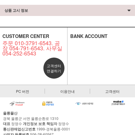
상품 고시 정보
CUSTOMER CENTER
BANK ACCOUNT
주문 010-3791-6543. 공
장 054-791-6543. 사무실
054-252-6543
고객센터
연결하기
PC 버전
이용안내
고객센터
울릉물산
경북 울릉군 서면 울릉순환로 1310
대표
정영수
개인정보 보호 책임자
정영수
통신판매업신고번호
1999-경북울릉-0001
사업자 등록번호
506-28-60567