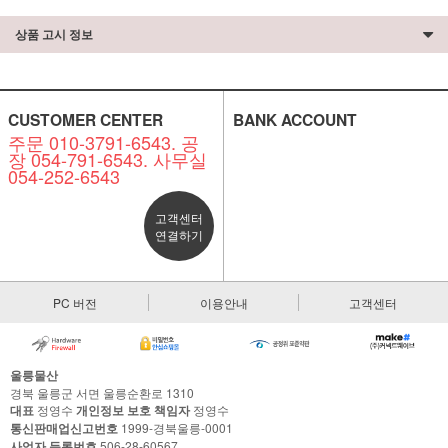
상품 고시 정보
CUSTOMER CENTER
BANK ACCOUNT
주문 010-3791-6543. 공
장 054-791-6543. 사무실
054-252-6543
고객센터
연결하기
PC 버전
이용안내
고객센터
울릉물산
경북 울릉군 서면 울릉순환로 1310
대표
정영수
개인정보 보호 책임자
정영수
통신판매업신고번호
1999-경북울릉-0001
사업자 등록번호
506-28-60567