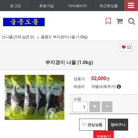
로그인
회원가입
마이페이지
최근본상품
산나물(건채,삶은것)
울릉도 부지갱이나물 (1.0kg)
12
부지갱이 나물 (1.0kg)
52,000
상품가
원
배송비
개별(비례추가)
수량
관심상품
장바구니
구매하기