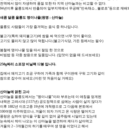
전역에서 많이 자생하며 품질 또한 타 지역 산마늘과는 비교할 수 없다.
94년이후 울릉도에서 반출되어 일부지역에서 무공해"민속채소 , 불로초"등으로 재배되
새콤 달콤 울릉도 명이나물(원명 : 산마늘)
울릉도 사람들이 가장 즐겨먹는 음식 중 하나입니다.
불고기(특히 돼지불고기)에 쌈을 싸 먹으면 너무 맛이 좋아요.
고기도 물리지 않고 많이 먹힙니다.(불고기식당, 가든 등에서는 필수)
봄철에 명이나물 잎을 따서 절임 한 것으로
비빔밥 등 각종 쌈용으로 일품입니다. (입맛이 없을 때 드셔보세요)
250g짜리 소포장 비닐팩 12봉 입니다.
집에서 돼지고기 조금 구하여 가족과 함께 구이판에 구워 고기와 같이
쌈으로 잡수어 보세요.(이런 맛 처음이실 거예요)
산마늘에 얽힌 고사
산마늘을 울릉도에서는 "멩이나물"이라 부르는데 이 애칭을 얻게된
내력은 고려시대 (1157년) 공도정책으로 섬에는 사람이 살지 않다가
이후 1882년 이조고종 19년에 개척령으로 그 다음해 본토에서
100여명 이주하였으나, 겨울이 되자 가지고 온 식량은 떨어지고
풍랑은 심하여 양식을 구할 길이 없어 굶주림에 시달리고 있는데
눈속에서 싹이 나오는 이 산마늘을 발견하여 케다가 삶아먹고
겨울의 2∼3개월간의 허기를 때우며 생 명을 이었다고 해서