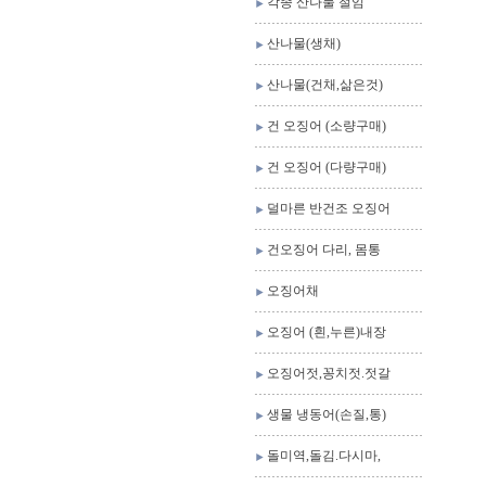
각종 산나물 절임
산나물(생채)
산나물(건채,삶은것)
건 오징어 (소량구매)
건 오징어 (다량구매)
덜마른 반건조 오징어
건오징어 다리, 몸통
오징어채
오징어 (흰,누른)내장
오징어젓,꽁치젓.젓갈
생물 냉동어(손질,통)
돌미역,돌김.다시마,