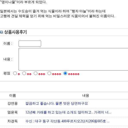
"명이나물"이라 부르게 되었다.
일본에서는 수도승이 즐겨 먹는 식물이라 하여 "행자 마늘"이라 하는데
고행에 견딜 체력을 얻기 위해 먹는 비밀스러운 식품이어서 붙혀진 이름이다.
이름 :
내용 :
평점
♣
♣♣
♣♣♣
♣♣♣♣
♣♣♣♣♣
이름
내용
강연웅
깔끔하고 좋습니다. 물론 맛은 당연하구요
염윤옥
12년째 거래를 하고 있는데 소개도 많이하고.. 가격이 너...
차경득
수신 : 대구 동구 각산동 400푸르지오2단지206동605호 ...