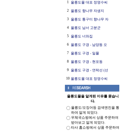
1
울릉도몰 대표 정영수씨
2
울릉도 향나무 자생지
3
울릉도 통구미 향나무 자
4
울릉도 남서 고분군
5
울릉도 너와집
6
울릉도 구경 - 남양동 오
7
울릉도 구경 - 일몰
8
울릉도 구경 - 현포동
9
울릉도 구경 - 연락선 (선
10
울릉도몰 대표 정영수씨
울릉도몰을 알게된 이유를 묻습니
다.
울릉도/오징어등 검색엔진을 통
하여 알게 되었다.
우체국쇼핑에서 상품 주문하여
받아보고 알게 되었다.
타사 홈쇼핑에서 상품 주문하여