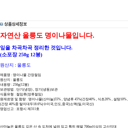
자연산 울릉도 명이나물입니다.
잎을 차곡차곡 정리한 것입니다.
(소포장 250g 12봉)
원산지 : 울릉도
제품명 : 명이나물 간장절임
원산지 : 울릉도
내용량 : 250g(12봉)
보관방법 : 단기(냉장) , 장기(냉동)보관
식품유형 : 절임류(장류절임)
원재료명 및 함량 : 명이나물(산마늘)55% , 양념류 45%(간장40% , 식초20% , 설탕10% ,
(간장 40%중 탈지대두18.6%(수미국,인도,중국)소맥(밀,미국산)
영업신고 : 포항시 제311호
산마늘은 울릉도 깊은 산 속 도처에 널려 있고 특히 해발 700m이상의 고산지대