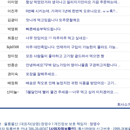
이미영
항상 먹었던거라 생각나고 질리지가안아요 가끔 주문하는데...
이진주
6번째 시키는데..가격이 1년에 한번씩 오르나요오..ㅠㅠ흑!!...
김광미
맛나게 먹고있읍니다 또주문할께요
박영희
빠른배송부탁드립니다
최종선
너무 맛있어요 ^^ 자주자주 먹고 싶네요~
lkjh0508
아주 대만족입니다. 언제까지 구입이 가능한지 몰라도 가능...
정미정
모든 사람들이 좋아하고 고기랑 곁드려서 먹으면 짱
반종순
안녕하세요?꾸벅 당뇨가있어 명이나물좀 구경하고자합니다 ...
권미숙
포장을 잘해주세요...
배정희
배송은 착오로 인해 늦었지만 귀한 식품을 받았어요~ 고기...
산마늘~
5월달인데 빨리 물건 주세용~~너무 먹고 싶어 미치겠어요......
회사소
 : 울릉물산 | 대표자(성명):정영수 l 개인정보 보호 책임자 :
정영수
자 등록번호 안내 506-28-60567
[사업자정보확인]
| 통신판매업 신고번호 : 1999-경북울