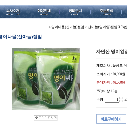
명이나물(산마늘)절임
>
산마늘(명이잎)절임 3.0kg
명이나물(산마늘)절임
자연산 명이잎절임
제조회사 : 울릉도 
소비자가 :
70,000
원
판매가격 :
46,000원
250g이상 12봉
수량
E