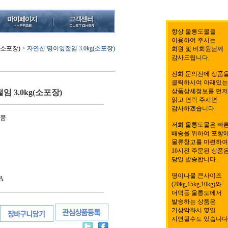
항상 울릉도몰을
이용하여 주시는
(소포장)
>
자연산 명이잎절임 3.0kg(소포장)
회원 및 비회원님께
감사드립니다.
전화 문의전에 상품
클릭하시여 아래있는
상품상세정보를 먼저
 3.0kg(소포장)
읽고 연락 주시면
감사하겠습니다.
식품
저희 울릉도몰은 빠
배송을 위하여 포항
물류창고를 마련하여
16시전 주문된 상품
당일 발송합니다.
명이나물 큰사이즈
A
(20kg,15kg,10kg)와
더덕등 울릉도에서
발송하는 상품은
기상악화시 몇일
지연될수도 있습니다