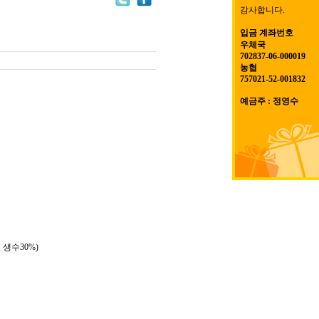
감사합니다.
입금 계좌번호
우체국
702837-06-000019
농협
757021-52-001832
예금주 : 정영수
 생수30%)