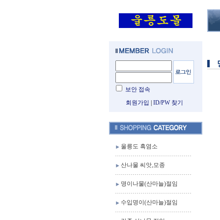
보안 접속
회원가입
|
ID/PW 찾기
울릉도 흑염소
산나물 씨앗,모종
명이나물(산마늘)절임
수입명이(산마늘)절임