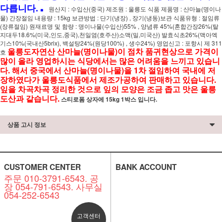
.
다릅니다.
원산지 : 수입산(중국) 제조원 : 울릉도 식품 제품명 : 산마늘(명이나
물) 간장절임 내용량 : 15kg 보관방법 : 단기(냉장) , 장기(냉동)보관 식품유형 : 절임류
(장류절임) 원재료명 및 함량 : 명이나물(수입산)55% , 양념류 45%(혼합간장26%(탈
지대두18.6%(미국,인도,중국),천일염(호주산)소맥(밀,미국산) 발효식초26%(맥아엑
기스10%(국내산5brix), 백설탕24%(원당100%) , 생수24%) 영업신고 : 포항시 제 311
울릉도자연산 산마늘(명이나물)이 점차 품귀현상으로 가격이
호
많이 올라 영업하시는 식당에서는 많은 어려움을 느끼고 있습니
다. 해서 중국에서 산마늘(명이나물)을 1차 절임하여 국내에 저
장하였다가 울릉도식품에서 제조가공하여 판매하고 있습니다.
잎을 차곡차곡 정리한 것으로 잎의 모양은 조금 좁고 맛은 울릉
도산과 같습니다.
스티로폼 상자에 15kg 1박스 입니다.
상품 고시 정보
CUSTOMER CENTER
BANK ACCOUNT
주문 010-3791-6543. 공
장 054-791-6543. 사무실
054-252-6543
고객센터