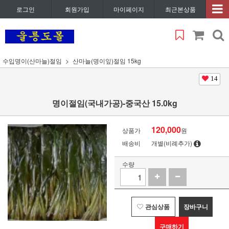
로그인
회원가입
마이페이지
최근본상품
수입명이(산마늘)절임
산마늘(명이잎)절임 15kg
14
명이절임(국내가공)-중국산 15.0kg
120,000
상품가
원
배송비
개별(비례추가)
수량
관심상품
장바구니
구매하기