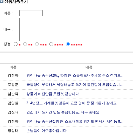
이름 :
내용 :
평점
♣
♣♣
♣♣♣
♣♣♣♣
♣♣♣♣♣
이름
내용
김진하
명이나물 중국산20kg 짜리1박스급히보내주세요 주소 졍기도...
조창훈
국물양이 부족해서 세팅해놓고 쓰기에 불편함이 조금있습니...
남순덕
상품이 예전만큼 못한것 같습니다.
김영일
3~4년정도 거래한것 같은데 요즘 양이 좀 줄어든거 같네요..
엄진태
업소에서 쓰기엔 맛도 손님반응도. 너무 좋네요
김진하
명이나물 중국산절임1박스보내줘요 경기도 평택시 서정동 8...
정상태
손님들이 아주좋아합니다