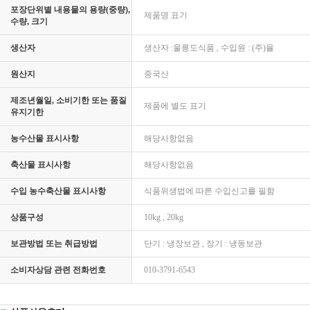
포장단위별 내용물의 용량(중량),
제품명 표기
수량, 크기
생산자
생산자 :울릉도식품 , 수입원 : (주)율
원산지
중국산
제조년월일, 소비기한 또는 품질
제품에 별도 표기
유지기한
농수산물 표시사항
해당사항없음
축산물 표시사항
해당사항없음
수입 농수축산물 표시사항
식품위생법에 따른 수입신고를 필함
상품구성
10kg , 20kg
보관방법 또는 취급방법
단기 : 냉장보관 , 장기 : 냉동보관
소비자상담 관련 전화번호
010-3791-6543