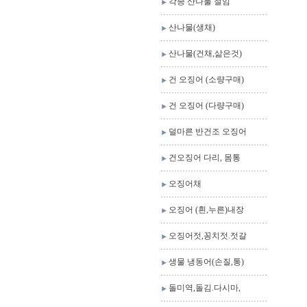
각종 산나물 절임
산나물(생채)
산나물(건채,삶은것)
건 오징어 (소량구매)
건 오징어 (다량구매)
덜마른 반건조 오징어
건오징어 다리, 몸통
오징어채
오징어 (흰,누른)내장
오징어젓,꽁치젓.젓갈
생물 냉동어(손질,통)
돌미역,돌김.다시마,