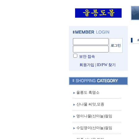
보안 접속
회원가입
|
ID/PW 찾기
울릉도 흑염소
산나물 씨앗,모종
명이나물(산마늘)절임
수입명이(산마늘)절임