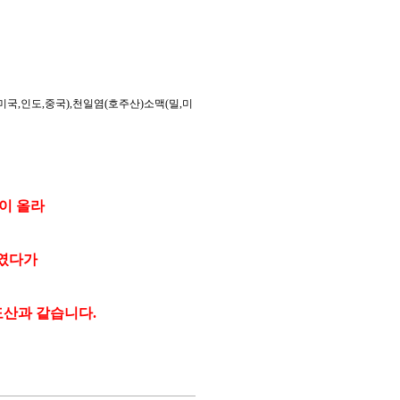
(미국,인도,중국),천일염(호주산)소맥(밀,미
이 올라
하였다가
도산과 같습니다.