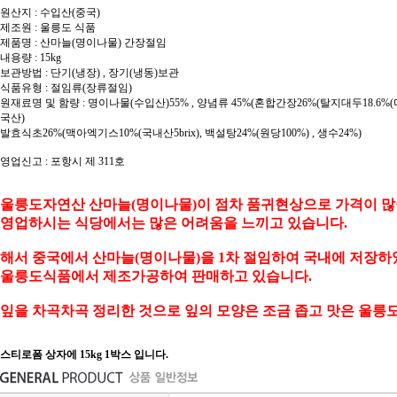
원산지 : 수입산(중국)
제조원 : 울릉도 식품
제품명 : 산마늘(명이나물) 간장절임
내용량 : 15kg
보관방법 : 단기(냉장) , 장기(냉동)보관
식품유형 : 절임류(장류절임)
원재료명 및 함량 : 명이나물(수입산)55% , 양념류 45%(혼합간장26%(탈지대두18.6%
국산)
발효식초26%(맥아엑기스10%(국내산5brix), 백설탕24%(원당100%) , 생수24%)
영업신고 : 포항시 제 311호
울릉도자연산 산마늘(명이나물)이 점차 품귀현상으로 가격이 많
영업하시는 식당에서는 많은 어려움을 느끼고 있습니다.
해서 중국에서 산마늘(명이나물)을 1차 절임하여 국내에 저장
울릉도식품에서 제조가공하여 판매하고 있습니다.
잎을 차곡차곡 정리한 것으로 잎의 모양은 조금 좁고 맛은 울릉
스티로폼 상자에 15kg 1박스 입니다.