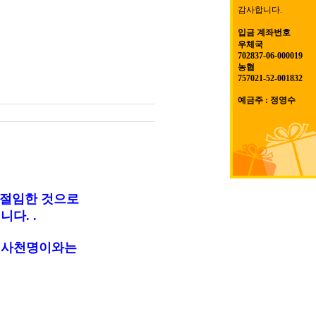
감사합니다.
입금 계좌번호
우체국
702837-06-000019
농협
757021-52-001832
예금주 : 정영수
 절임한 것으로
다. .
싼 사천명이와는