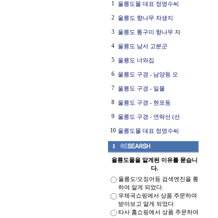
1
울릉도몰 대표 정영수씨
2
울릉도 향나무 자생지
3
울릉도 통구미 향나무 자
4
울릉도 남서 고분군
5
울릉도 너와집
6
울릉도 구경 - 남양동 오
7
울릉도 구경 - 일몰
8
울릉도 구경 - 현포동
9
울릉도 구경 - 연락선 (선
10
울릉도몰 대표 정영수씨
울릉도몰을 알게된 이유를 묻습니
다.
울릉도/오징어등 검색엔진을 통
하여 알게 되었다.
우체국쇼핑에서 상품 주문하여
받아보고 알게 되었다.
타사 홈쇼핑에서 상품 주문하여