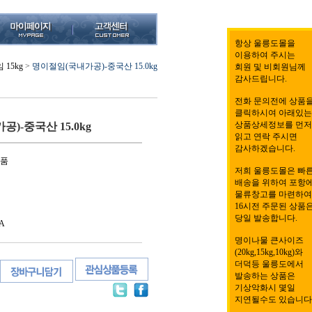
항상 울릉도몰을
이용하여 주시는
15kg
>
명이절임(국내가공)-중국산 15.0kg
회원 및 비회원님께
감사드립니다.
전화 문의전에 상품
클릭하시여 아래있는
상품상세정보를 먼저
)-중국산 15.0kg
읽고 연락 주시면
감사하겠습니다.
식품
저희 울릉도몰은 빠
배송을 위하여 포항
물류창고를 마련하여
16시전 주문된 상품
당일 발송합니다.
A
명이나물 큰사이즈
(20kg,15kg,10kg)와
더덕등 울릉도에서
발송하는 상품은
기상악화시 몇일
지연될수도 있습니다