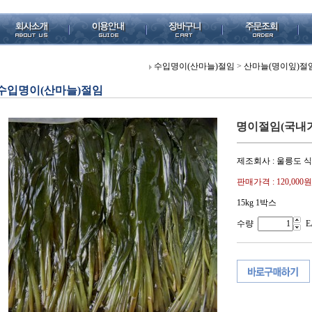
수입명이(산마늘)절임
>
산마늘(명이잎)절임 
수입명이(산마늘)절임
명이절임(국내가공
제조회사 : 울릉도 
판매가격 :
120,000원
15kg 1박스
수량
E