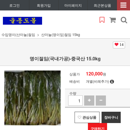
로그인
회원가입
마이페이지
최근본상품
수입명이(산마늘)절임
산마늘(명이잎)절임 15kg
14
명이절임(국내가공)-중국산 15.0kg
120,000
상품가
원
배송비
개별(비례추가)
수량
관심상품
장바구니
구매하기