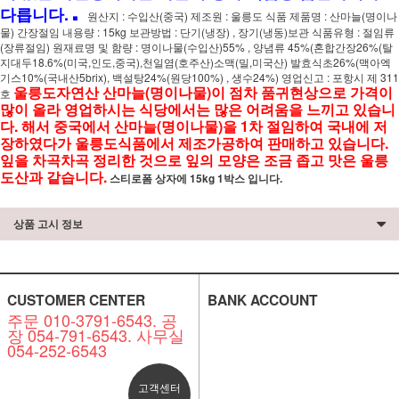
.
다릅니다.
원산지 : 수입산(중국) 제조원 : 울릉도 식품 제품명 : 산마늘(명이나
물) 간장절임 내용량 : 15kg 보관방법 : 단기(냉장) , 장기(냉동)보관 식품유형 : 절임류
(장류절임) 원재료명 및 함량 : 명이나물(수입산)55% , 양념류 45%(혼합간장26%(탈
지대두18.6%(미국,인도,중국),천일염(호주산)소맥(밀,미국산) 발효식초26%(맥아엑
기스10%(국내산5brix), 백설탕24%(원당100%) , 생수24%) 영업신고 : 포항시 제 311
울릉도자연산 산마늘(명이나물)이 점차 품귀현상으로 가격이
호
많이 올라 영업하시는 식당에서는 많은 어려움을 느끼고 있습니
다. 해서 중국에서 산마늘(명이나물)을 1차 절임하여 국내에 저
장하였다가 울릉도식품에서 제조가공하여 판매하고 있습니다.
잎을 차곡차곡 정리한 것으로 잎의 모양은 조금 좁고 맛은 울릉
도산과 같습니다.
스티로폼 상자에 15kg 1박스 입니다.
상품 고시 정보
CUSTOMER CENTER
BANK ACCOUNT
주문 010-3791-6543. 공
장 054-791-6543. 사무실
054-252-6543
고객센터