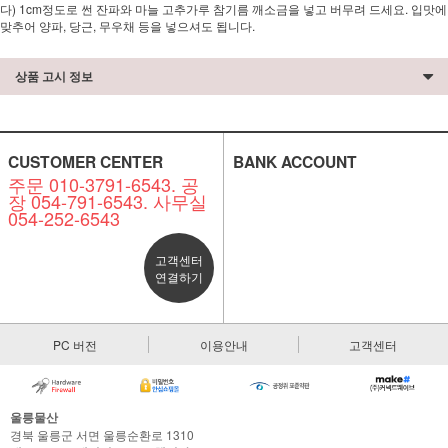
다) 1cm정도로 썬 잔파와 마늘 고추가루 참기름 깨소금을 넣고 버무려 드세요. 입맛에
맞추어 양파, 당근, 무우채 등을 넣으셔도 됩니다.
상품 고시 정보
CUSTOMER CENTER
BANK ACCOUNT
주문 010-3791-6543. 공
장 054-791-6543. 사무실
054-252-6543
고객센터
연결하기
PC 버전
이용안내
고객센터
울릉물산
경북 울릉군 서면 울릉순환로 1310