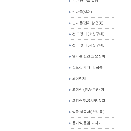
각종 산나물 절임
산나물(생채)
산나물(건채,삶은것)
건 오징어 (소량구매)
건 오징어 (다량구매)
덜마른 반건조 오징어
건오징어 다리, 몸통
오징어채
오징어 (흰,누른)내장
오징어젓,꽁치젓.젓갈
생물 냉동어(손질,통)
돌미역,돌김.다시마,