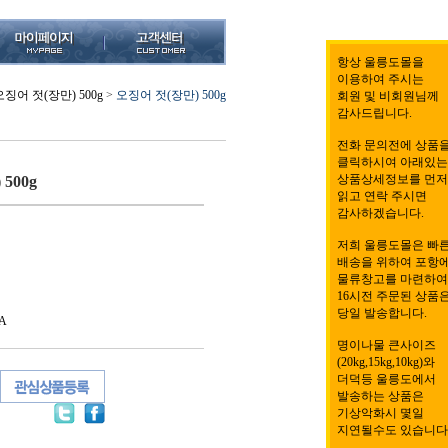
항상 울릉도몰을
이용하여 주시는
오징어 젓(장만) 500g
>
오징어 젓(장만) 500g
회원 및 비회원님께
감사드립니다.
전화 문의전에 상품
클릭하시여 아래있는
상품상세정보를 먼저
500g
읽고 연락 주시면
감사하겠습니다.
저희 울릉도몰은 빠
배송을 위하여 포항
물류창고를 마련하여
16시전 주문된 상품
당일 발송합니다.
A
명이나물 큰사이즈
(20kg,15kg,10kg)와
더덕등 울릉도에서
발송하는 상품은
기상악화시 몇일
지연될수도 있습니다