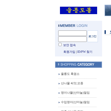
보안 접속
회원가입
|
ID/PW 찾기
울릉도 흑염소
산나물 씨앗,모종
명이나물(산마늘)절임
수입명이(산마늘)절임