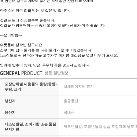
혹 한번더 행구시더라도 물기는 오랫동안 완전히 빼주세요.
아주 싱싱하여 회를 먹는 것 같은 맛 입니다.
젓갈은 원래 싱싱할수록 좋습니다.
젓갈을 대량판매하는 시중의 오징어젓보다 선도가 아주 좋습니다.
---요리방법---
수돗물에 살짝만 행구세요.
소쿠리에 담아 물기를 뺀 다음(물기가 없어야 맛있습니다)
1cm정도로 썬 잔파와 마늘 고추가루 참기름 깨소금을 넣고 버무려 드세요.
입맛에 맞추어 양파, 당근, 무우채 등을 넣으셔도 됩니다.
포장단위별 내용물의 용량(중량),
상세페이지에 표기
수량, 크기
생산자
울릉물산
원산지
국내산
제조년월일, 소비기한 또는 품질
제조년월일, 포장년월일 상품 포장지에 별도 
유지기한