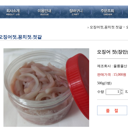
오징어젓,꽁치젓.젓갈
>
오징어젓,꽁치젓.젓갈
오징어 젓(장만) 
제조회사 : 울릉물산
판매가격 :
15,000원
500g(1병)
수량
E