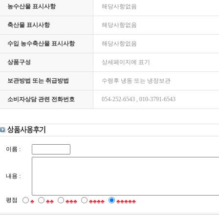
농수산물 표시사항
해당사항없음
축산물 표시사항
해당사항없음
수입 농수축산물 표시사항
해당사항없음
상품구성
상세페이지에 표기
보관방법 또는 취급방법
수령후 냉동 또는 냉장보관
소비자상담 관련 전화번호
054-252-6543 , 010-3791-6543
이름 :
내용 :
평점
♣
♣♣
♣♣♣
♣♣♣♣
♣♣♣♣♣