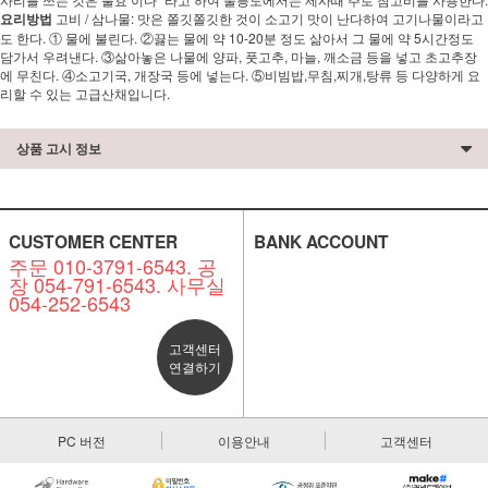
요리방법
고비 / 삼나물: 맛은 쫄깃쫄깃한 것이 소고기 맛이 난다하여 고기나물이라고
도 한다. ① 물에 불린다. ②끓는 물에 약 10-20분 정도 삶아서 그 물에 약 5시간정도
담가서 우려낸다. ③삶아놓은 나물에 양파, 풋고추, 마늘, 깨소금 등을 넣고 초고추장
에 무친다. ④소고기국, 개장국 등에 넣는다. ⑤비빔밥,무침,찌개,탕류 등 다양하게 요
리할 수 있는 고급산채입니다.
상품 고시 정보
CUSTOMER CENTER
BANK ACCOUNT
주문 010-3791-6543. 공
장 054-791-6543. 사무실
054-252-6543
고객센터
연결하기
PC 버전
이용안내
고객센터