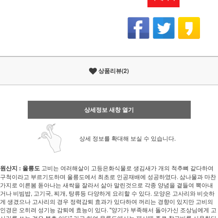
상품리뷰(2)
상세정보 새창 열기
상세 정보를 확대해 보실 수 있습니다.
원산지 : 울릉도
고비는 여러해살이 고등은화식물로 생김새가 개의 척추뼈 같다하여
구척이라고 부르기도하며 울릉도에서 최초로 인공재배에 성공하였다. 삼나물과 마찬
가지로 이른봄 돋아나는 새싹을 잘라서 삶아 말린것으로 각종 양념을 곁들여 뽁아내
거나 비빔밥, 고기국, 찌개, 탕류등 다양하게 요리할 수 있다. 모양은 고사리와 비슷하
게 생겼으나 고사리의 경우 정력감퇴 효과가 있다하여 꺼리는 경향이 있지만 고비의
인경은 오히려 성기능 감퇴에 효능이 있다. "양기가 부족해서 돌아가신 조상님에게 고
사리를 쓰는 것은 불효 이다" 라고 하여 울릉도에서는 제사때 주로 참고비를 사용한다.