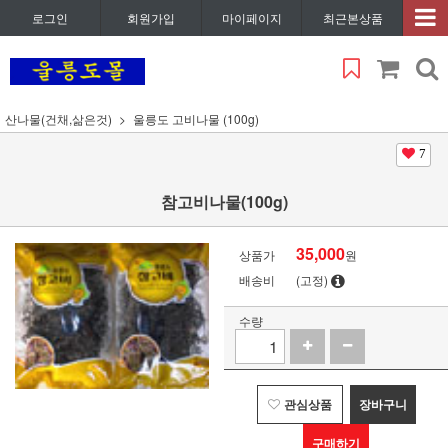
로그인
회원가입
마이페이지
최근본상품
산나물(건채,삶은것)
울릉도 고비나물 (100g)
7
참고비나물(100g)
35,000
상품가
원
배송비
(고정)
수량
관심상품
장바구니
구매하기