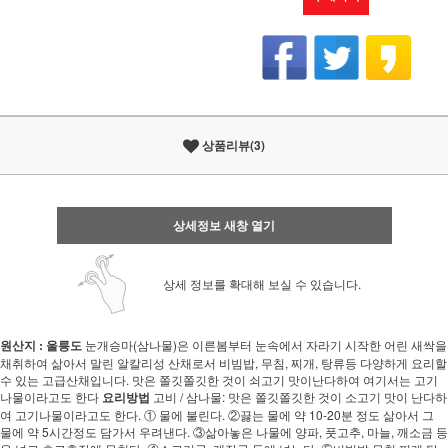
상품리뷰(3)
상세정보 새창 열기
상세 정보를 확대해 보실 수 있습니다.
원산지 : 울릉도
눈개승마(삼나물)은 이른봄부터 눈속에서 자라기 시작한 어린 새싹을
채취하여 삶아서 말린 알칼리성 산채로서 비빔밥, 무침, 찌개, 탕류등 다양하게 요리할
수 있는 고급산채입니다. 맛은 쫄깃쫄깃한 것이 쇠고기 맛이난다하여 여기서는 고기
나물이라고도 한다
요리방법
고비 / 삼나물: 맛은 쫄깃쫄깃한 것이 소고기 맛이 난다하
여 고기나물이라고도 한다. ① 물에 불린다. ②끓는 물에 약 10-20분 정도 삶아서 그
물에 약 5시간정도 담가서 우려낸다. ③삶아놓은 나물에 양파, 풋고추, 마늘, 깨소금 등