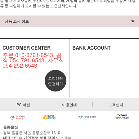
을 넣고 초고추장에 무친다. ④소고기국, 개장국 등에 넣는다. ⑤비빔밥,무침,찌개,탕
류 등 다양하게 요리할 수 있는 고급산채입니다.
상품 고시 정보
CUSTOMER CENTER
BANK ACCOUNT
주문 010-3791-6543. 공
장 054-791-6543. 사무실
054-252-6543
고객센터
연결하기
PC 버전
이용안내
고객센터
울릉물산
경북 울릉군 서면 울릉순환로 1310
대표
정영수
개인정보 보호 책임자
정영수