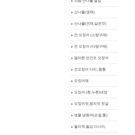
각종 산나물 절임
산나물(생채)
산나물(건채,삶은것)
건 오징어 (소량구매)
건 오징어 (다량구매)
덜마른 반건조 오징어
건오징어 다리, 몸통
오징어채
오징어 (흰,누른)내장
오징어젓,꽁치젓.젓갈
생물 냉동어(손질,통)
돌미역,돌김.다시마,