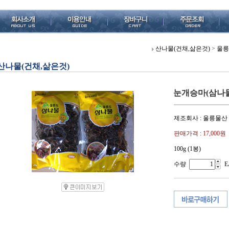
산나물(건채,삶은것)
>
울릉도
산나물(건채,삶은것)
눈개승마(삼나물) 
제조회사 : 울릉물산
판매가격 :
17,000원
100g (1봉)
수량
E