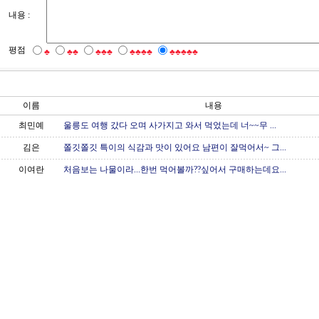
내용 :
평점
♣
♣♣
♣♣♣
♣♣♣♣
♣♣♣♣♣
이름
내용
최민예
울릉도 여행 갔다 오며 사가지고 와서 먹었는데 너~~무 ...
김은
쫄깃쫄깃 특이의 식감과 맛이 있어요 남편이 잘먹어서~ 그...
이여란
처음보는 나물이라...한번 먹어볼까??싶어서 구매하는데요...