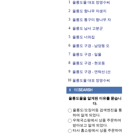
1
울릉도몰 대표 정영수씨
2
울릉도 향나무 자생지
3
울릉도 통구미 향나무 자
4
울릉도 남서 고분군
5
울릉도 너와집
6
울릉도 구경 - 남양동 오
7
울릉도 구경 - 일몰
8
울릉도 구경 - 현포동
9
울릉도 구경 - 연락선 (선
10
울릉도몰 대표 정영수씨
울릉도몰을 알게된 이유를 묻습니
다.
울릉도/오징어등 검색엔진을 통
하여 알게 되었다.
우체국쇼핑에서 상품 주문하여
받아보고 알게 되었다.
타사 홈쇼핑에서 상품 주문하여