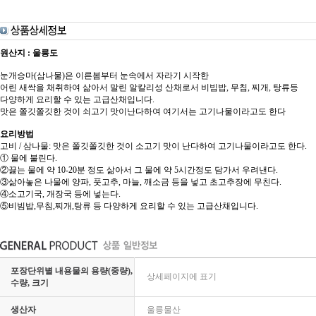
원산지 : 울릉도
눈개승마(삼나물)은 이른봄부터 눈속에서 자라기 시작한
어린 새싹을 채취하여 삶아서 말린 알칼리성 산채로서 비빔밥, 무침, 찌개, 탕류등
다양하게 요리할 수 있는 고급산채입니다.
맛은 쫄깃쫄깃한 것이 쇠고기 맛이난다하여 여기서는 고기나물이라고도 한다
요리방법
고비 / 삼나물: 맛은 쫄깃쫄깃한 것이 소고기 맛이 난다하여 고기나물이라고도 한다.
① 물에 불린다.
②끓는 물에 약 10-20분 정도 삶아서 그 물에 약 5시간정도 담가서 우려낸다.
③삶아놓은 나물에 양파, 풋고추, 마늘, 깨소금 등을 넣고 초고추장에 무친다.
④소고기국, 개장국 등에 넣는다.
⑤비빔밥,무침,찌개,탕류 등 다양하게 요리할 수 있는 고급산채입니다.
포장단위별 내용물의 용량(중량),
상세페이지에 표기
수량, 크기
생산자
울릉물산