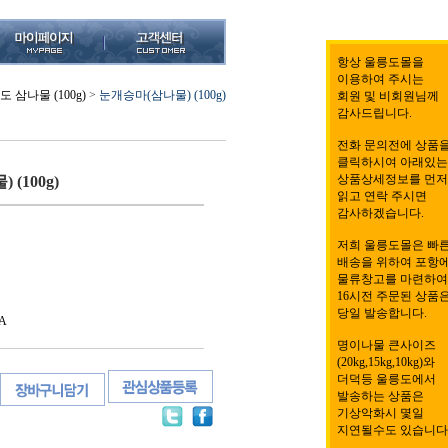
항상 울릉도몰을
이용하여 주시는
 삼나물 (100g)
>
눈개승마(삼나물) (100g)
회원 및 비회원님께
감사드립니다.
전화 문의전에 상품
클릭하시여 아래있는
상품상세정보를 먼저
(100g)
읽고 연락 주시면
감사하겠습니다.
저희 울릉도몰은 빠
배송을 위하여 포항
물류창고를 마련하여
16시전 주문된 상품
당일 발송합니다.
A
명이나물 큰사이즈
(20kg,15kg,10kg)와
더덕등 울릉도에서
발송하는 상품은
기상악화시 몇일
지연될수도 있습니다