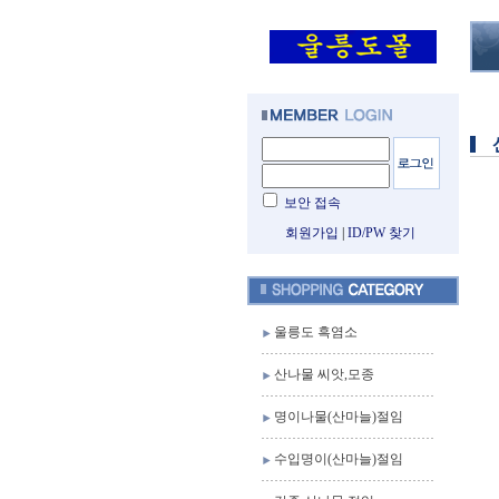
보안 접속
회원가입
|
ID/PW 찾기
울릉도 흑염소
산나물 씨앗,모종
명이나물(산마늘)절임
수입명이(산마늘)절임