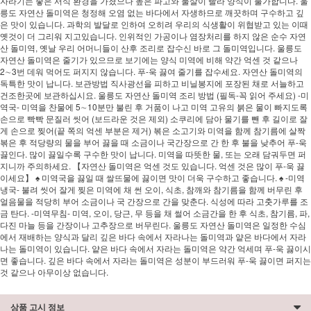
자라기는 좋은 서식 환경을 가졌으나 높은 파고와 물살이 빨라 양식이 불가합니다. 울
릉도 자연산 돌미역은 청정해 오염 없는 바다에서 자생하므로 깨끗하며 구수하고 깊
은 맛이 있습니다. 과학의 발달로 인하여 오히려 우리의 식생활이 위협받고 있는 이때
옛것이 더 그리워 지고있습니다. 인위적인 가공이나 염장처리를 하지 않은 순수 자연
산 돌미역, 옛날 우리 어머니들이 산후 조리로 잡수신 바로 그 돌미역입니다. 울릉도
자연산 돌미역은 줄기가 있으므로 보기에는 양식 미역에 비해 약간 억센 것 같으나
2∼3번 데워 먹어도 퍼지지 않습니다. 푸-욱 끓여 줄기를 잡수세요. 자연산 돌미역의
독특한 맛이 납니다. 보관방법 직사광선을 피하고 비닐봉지에 포장된 채로 서늘하고
건조한곳에 보관하십시요. 울릉도 자연산 돌미역 조리 방법 (필독-꼭 읽어 주세요) -미
역국- 미역을 찬물에 5∼10분만 불린 후 거품이 나고 미역 고유의 붉은 물이 빠지도록
손으로 빡빡 문질러 씻어 (보드라운 것은 제외) 소쿠리에 담아 물기를 뺀 후 길이로 잘
게 손으로 찢어(끝 쪽의 억센 부분은 제거) 볶은 소고기와 미역을 함께 참기름에 살짝
볶은 후 적당량의 물을 부어 끓을 때 소금이나 국간장으로 간 한 후 불을 낮추어 푸-욱
끓인다. 많이 끓일수록 구수한 맛이 납니다. 미역을 따뜻한 물, 또는 오래 담궈두면 퍼
지니까 주의하세요. 【자연산 돌미역은 억센 것도 있습니다. 억센 것은 많이 푸-욱 끓
이세요】 ♠ 미역국을 끓일 때 쌀뜨물에 끓이면 맛이 더욱 구수하고 좋습니다. ♠ -미역
냉국- 불려 씻어 잘게 찢은 미역에 채 썬 오이, 식초, 참깨와 참기름을 함께 버무린 후
얼음물을 적당히 부어 소금이나 국 간장으로 간을 맞춘다. 식성에 따라 고춧가루를 조
금 탄다. -미역무침- 미역, 오이, 당근, 무 등을 채 썰어 소금간을 한 후 식초, 참기름, 파,
다진 마늘 등을 간장이나 고추장으로 버무린다. 울릉도 자연산 돌미역은 일정한 수심
에서 재배하는 양식과 달리 깊은 바다 속에서 자라나는 돌미역과 얕은 바다에서 자라
나는 돌미역이 있습니다. 얕은 바다 속에서 자라는 돌미역은 약간 억세며 푸-욱 끓이시
면 좋습니다. 깊은 바다 속에서 자라는 돌미역은 성분이 부드러워 푸-욱 끓이면 퍼지는
것 같으나 아무이상 없습니다.
상품 고시 정보