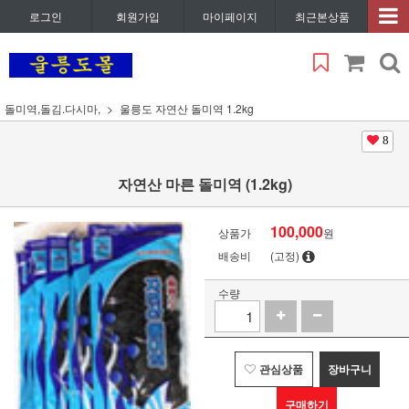
로그인
회원가입
마이페이지
최근본상품
돌미역,돌김.다시마,
울릉도 자연산 돌미역 1.2kg
8
자연산 마른 돌미역 (1.2kg)
100,000
상품가
원
배송비
(고정)
수량
관심상품
장바구니
구매하기