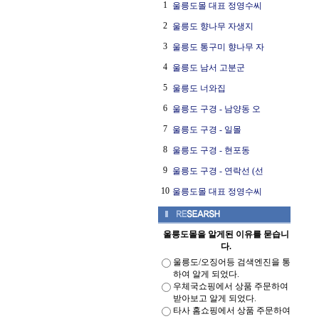
1
울릉도몰 대표 정영수씨
2
울릉도 향나무 자생지
3
울릉도 통구미 향나무 자
4
울릉도 남서 고분군
5
울릉도 너와집
6
울릉도 구경 - 남양동 오
7
울릉도 구경 - 일몰
8
울릉도 구경 - 현포동
9
울릉도 구경 - 연락선 (선
10
울릉도몰 대표 정영수씨
울릉도몰을 알게된 이유를 묻습니
다.
울릉도/오징어등 검색엔진을 통
하여 알게 되었다.
우체국쇼핑에서 상품 주문하여
받아보고 알게 되었다.
타사 홈쇼핑에서 상품 주문하여