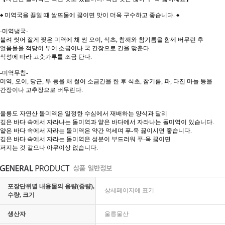
♠ 미역국을 끓일 때 쌀뜨물에 끓이면 맛이 더욱 구수하고 좋습니다. ♠
-미역냉국-
불려 씻어 잘게 찢은 미역에 채 썬 오이, 식초, 참깨와 참기름을 함께 버무린 후
얼음물을 적당히 부어 소금이나 국 간장으로 간을 맞춘다.
식성에 따라 고춧가루를 조금 탄다.
-미역무침-
미역, 오이, 당근, 무 등을 채 썰어 소금간을 한 후 식초, 참기름, 파, 다진 마늘 등을
간장이나 고추장으로 버무린다.
울릉도 자연산 돌미역은 일정한 수심에서 재배하는 양식과 달리
깊은 바다 속에서 자라나는 돌미역과 얕은 바다에서 자라나는 돌미역이 있습니다.
얕은 바다 속에서 자라는 돌미역은 약간 억세며 푸-욱 끓이시면 좋습니다.
깊은 바다 속에서 자라는 돌미역은 성분이 부드러워 푸-욱 끓이면
퍼지는 것 같으나 아무이상 없습니다.
포장단위별 내용물의 용량(중량),
상세페이지에 표기
수량, 크기
생산자
울릉물산