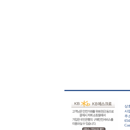
상호
사업
주소
654
Con