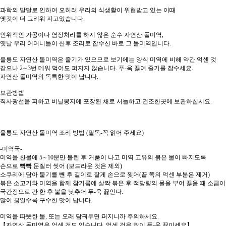
과학의 발달로 인하여 오히려 우리의 식생활이 위협받고 있는 이때
옛것이 더 그리워 지고있습니다.
인위적인 가공이나 염장처리를 하지 않은 순수 자연산 돌미역,
옛날 우리 어머니들이 산후 조리로 잡수신 바로 그 돌미역입니다.
울릉도 자연산 돌미역은 줄기가 있으므로 보기에는 양식 미역에 비해 약간 억센 것
같으나 2∼3번 데워 먹어도 퍼지지 않습니다. 푸-욱 끓여 줄기를 잡수세요.
자연산 돌미역의 독특한 맛이 납니다.
보관방법
직사광선을 피하고 비닐봉지에 포장된 채로 서늘하고 건조한곳에 보관하십시요.
울릉도 자연산 돌미역 조리 방법 (필독-꼭 읽어 주세요)
-미역국-
미역을 찬물에 5∼10분만 불린 후 거품이 나고 미역 고유의 붉은 물이 빠지도록
손으로 빡빡 문질러 씻어 (보드라운 것은 제외)
소쿠리에 담아 물기를 뺀 후 길이로 잘게 손으로 찢어(끝 쪽의 억센 부분은 제거)
볶은 소고기와 미역을 함께 참기름에 살짝 볶은 후 적당량의 물을 부어 끓을 때 소금
국간장으로 간 한 후 불을 낮추어 푸-욱 끓인다.
많이 끓일수록 구수한 맛이 납니다.
미역을 따뜻한 물, 또는 오래 담궈두면 퍼지니까 주의하세요.
【자연산 돌미역은 억센 것도 있습니다. 억센 것은 많이 푸-욱 끓이세요】