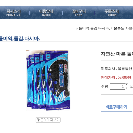
돌미역,돌김.다시마,
>
울릉도 자연산
돌미역,돌김.다시마,
자연산 마른 돌미역
제조회사 : 울릉물산
판매가격 :
53,000원
수량
E