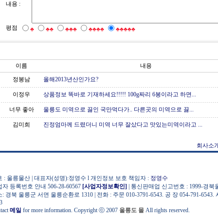
내용 :
평점
♣
♣♣
♣♣♣
♣♣♣♣
♣♣♣♣♣
이름
내용
정봉남
올해2013년산인가요?
이정우
상품정보 똑바로 기재하세요!!!!! 100g짜리 6봉이라고 하면...
너무 좋아
울릉도 미역으로 끓인 국만먹다가.. 다른곳의 미역으로 끓...
김미희
진정엄마께 드렸더니 미역 너무 잘샀다고 맛있는미역이라고 ...
회사소
 : 울릉물산 | 대표자(성명):정영수 l 개인정보 보호 책임자 :
정영수
자 등록번호 안내 506-28-60567
[사업자정보확인]
| 통신판매업 신고번호 : 1999-경북울
: 경북 울릉군 서면 울릉순환로 1310 | 전화 : 주문 010-3791-6543. 공 장 054-791-6543. 
3
tact
메일
for more information. Copyright ⓒ 2007
울릉도 몰
All rights reserved.