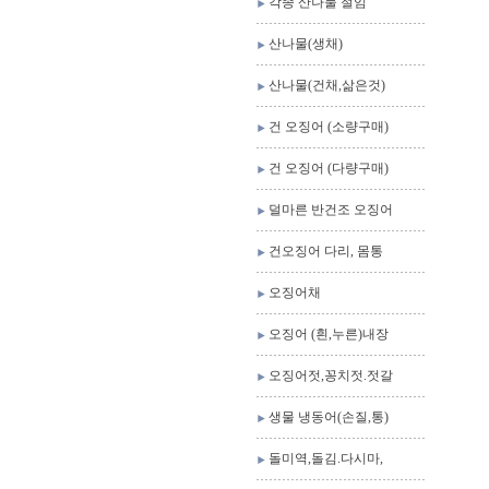
각종 산나물 절임
산나물(생채)
산나물(건채,삶은것)
건 오징어 (소량구매)
건 오징어 (다량구매)
덜마른 반건조 오징어
건오징어 다리, 몸통
오징어채
오징어 (흰,누른)내장
오징어젓,꽁치젓.젓갈
생물 냉동어(손질,통)
돌미역,돌김.다시마,