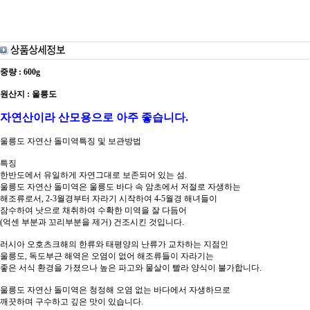
중량 : 600g
원산지 : 울릉도
자연산이라 산모용으로 아주 좋습니다.
울릉도 자연산 돌미역특징 및 보관방법
특징
한반도에서 유일하게 자연그대로 보존되어 있는 섬.
울릉도 자연산 돌미역은 울릉도 바다 속 암초에서 저절로 자생하는
해조류로서, 2-3월경부터 자라기 시작하여 4-5월경 해녀들이
잠수하여 낫으로 채취하여 수확한 미역을 잘 다듬어
(억센 부분과 꼬리부분을 제거) 건조시킨 것입니다.
러시아 오호츠크해의 한류와 태평양의 난류가 교차하는 지점인
울릉도, 독도부근 해역은 오염이 없어 해조류들이 자라기는
좋은 서식 환경을 가졌으나 높은 파고와 물살이 빨라 양식이 불가합니다.
울릉도 자연산 돌미역은 청정해 오염 없는 바다에서 자생하므로
깨끗하며 구수하고 깊은 맛이 있습니다.