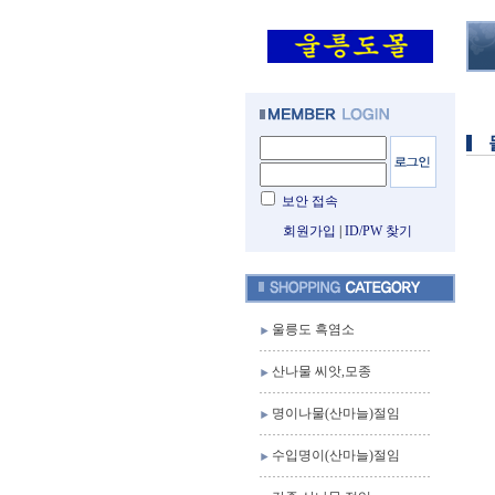
보안 접속
회원가입
|
ID/PW 찾기
울릉도 흑염소
산나물 씨앗,모종
명이나물(산마늘)절임
수입명이(산마늘)절임