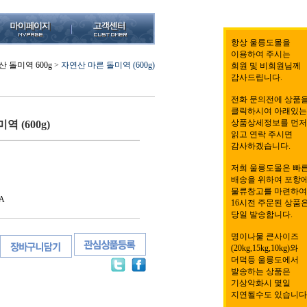
항상 울릉도몰을
이용하여 주시는
 돌미역 600g
>
자연산 마른 돌미역 (600g)
회원 및 비회원님께
감사드립니다.
전화 문의전에 상품
클릭하시여 아래있는
상품상세정보를 먼저
 (600g)
읽고 연락 주시면
감사하겠습니다.
저희 울릉도몰은 빠
배송을 위하여 포항
물류창고를 마련하여
A
16시전 주문된 상품
당일 발송합니다.
명이나물 큰사이즈
(20kg,15kg,10kg)와
더덕등 울릉도에서
발송하는 상품은
기상악화시 몇일
지연될수도 있습니다