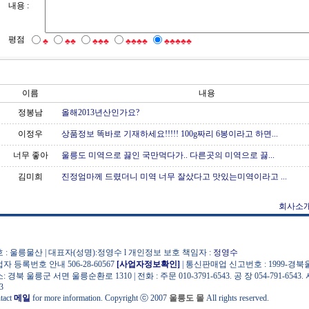
내용 :
평점
♣
♣♣
♣♣♣
♣♣♣♣
♣♣♣♣♣
이름
내용
정봉남
올해2013년산인가요?
이정우
상품정보 똑바로 기재하세요!!!!! 100g짜리 6봉이라고 하면...
너무 좋아
울릉도 미역으로 끓인 국만먹다가.. 다른곳의 미역으로 끓...
김미희
진정엄마께 드렸더니 미역 너무 잘샀다고 맛있는미역이라고 ...
회사소
 : 울릉물산 | 대표자(성명):정영수 l 개인정보 보호 책임자 :
정영수
자 등록번호 안내 506-28-60567
[사업자정보확인]
| 통신판매업 신고번호 : 1999-경북울
: 경북 울릉군 서면 울릉순환로 1310 | 전화 : 주문 010-3791-6543. 공 장 054-791-6543. 
3
tact
메일
for more information. Copyright ⓒ 2007
울릉도 몰
All rights reserved.