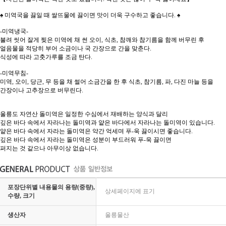
♠ 미역국을 끓일 때 쌀뜨물에 끓이면 맛이 더욱 구수하고 좋습니다. ♠
-미역냉국-
불려 씻어 잘게 찢은 미역에 채 썬 오이, 식초, 참깨와 참기름을 함께 버무린 후
얼음물을 적당히 부어 소금이나 국 간장으로 간을 맞춘다.
식성에 따라 고춧가루를 조금 탄다.
-미역무침-
미역, 오이, 당근, 무 등을 채 썰어 소금간을 한 후 식초, 참기름, 파, 다진 마늘 등을
간장이나 고추장으로 버무린다.
울릉도 자연산 돌미역은 일정한 수심에서 재배하는 양식과 달리
깊은 바다 속에서 자라나는 돌미역과 얕은 바다에서 자라나는 돌미역이 있습니다.
얕은 바다 속에서 자라는 돌미역은 약간 억세며 푸-욱 끓이시면 좋습니다.
깊은 바다 속에서 자라는 돌미역은 성분이 부드러워 푸-욱 끓이면
퍼지는 것 같으나 아무이상 없습니다.
포장단위별 내용물의 용량(중량),
상세페이지에 표기
수량, 크기
생산자
울릉물산