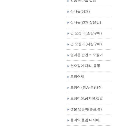
각종 산나물 절임
산나물(생채)
산나물(건채,삶은것)
건 오징어 (소량구매)
건 오징어 (다량구매)
덜마른 반건조 오징어
건오징어 다리, 몸통
오징어채
오징어 (흰,누른)내장
오징어젓,꽁치젓.젓갈
생물 냉동어(손질,통)
돌미역,돌김.다시마,