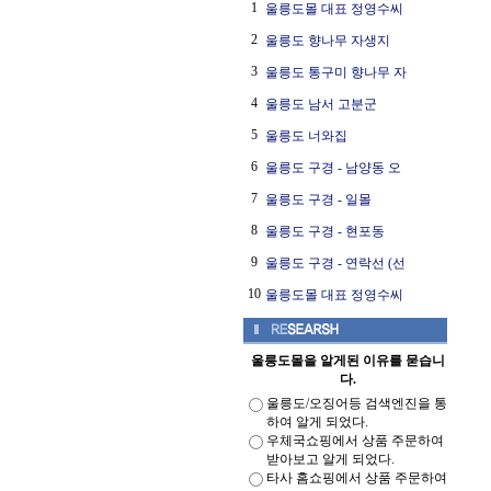
1
울릉도몰 대표 정영수씨
2
울릉도 향나무 자생지
3
울릉도 통구미 향나무 자
4
울릉도 남서 고분군
5
울릉도 너와집
6
울릉도 구경 - 남양동 오
7
울릉도 구경 - 일몰
8
울릉도 구경 - 현포동
9
울릉도 구경 - 연락선 (선
10
울릉도몰 대표 정영수씨
울릉도몰을 알게된 이유를 묻습니
다.
울릉도/오징어등 검색엔진을 통
하여 알게 되었다.
우체국쇼핑에서 상품 주문하여
받아보고 알게 되었다.
타사 홈쇼핑에서 상품 주문하여