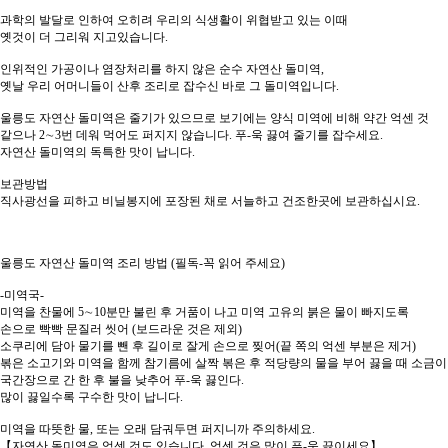
과학의 발달로 인하여 오히려 우리의 식생활이 위협받고 있는 이때
옛것이 더 그리워 지고있습니다.
인위적인 가공이나 염장처리를 하지 않은 순수 자연산 돌미역,
옛날 우리 어머니들이 산후 조리로 잡수신 바로 그 돌미역입니다.
울릉도 자연산 돌미역은 줄기가 있으므로 보기에는 양식 미역에 비해 약간 억센 것
같으나 2∼3번 데워 먹어도 퍼지지 않습니다. 푸-욱 끓여 줄기를 잡수세요.
자연산 돌미역의 독특한 맛이 납니다.
보관방법
직사광선을 피하고 비닐봉지에 포장된 채로 서늘하고 건조한곳에 보관하십시요.
울릉도 자연산 돌미역 조리 방법 (필독-꼭 읽어 주세요)
-미역국-
미역을 찬물에 5∼10분만 불린 후 거품이 나고 미역 고유의 붉은 물이 빠지도록
손으로 빡빡 문질러 씻어 (보드라운 것은 제외)
소쿠리에 담아 물기를 뺀 후 길이로 잘게 손으로 찢어(끝 쪽의 억센 부분은 제거)
볶은 소고기와 미역을 함께 참기름에 살짝 볶은 후 적당량의 물을 부어 끓을 때 소금
국간장으로 간 한 후 불을 낮추어 푸-욱 끓인다.
많이 끓일수록 구수한 맛이 납니다.
미역을 따뜻한 물, 또는 오래 담궈두면 퍼지니까 주의하세요.
【자연산 돌미역은 억센 것도 있습니다. 억센 것은 많이 푸-욱 끓이세요】