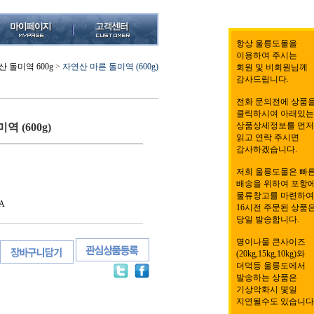
항상 울릉도몰을
이용하여 주시는
 돌미역 600g
>
자연산 마른 돌미역 (600g)
회원 및 비회원님께
감사드립니다.
전화 문의전에 상품
클릭하시여 아래있는
상품상세정보를 먼저
 (600g)
읽고 연락 주시면
감사하겠습니다.
저희 울릉도몰은 빠
배송을 위하여 포항
물류창고를 마련하여
A
16시전 주문된 상품
당일 발송합니다.
명이나물 큰사이즈
(20kg,15kg,10kg)와
더덕등 울릉도에서
발송하는 상품은
기상악화시 몇일
지연될수도 있습니다