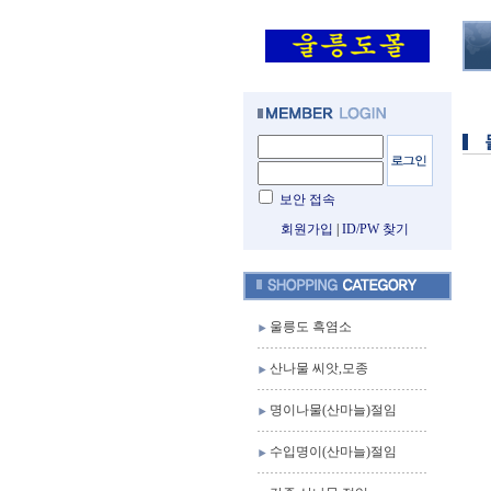
보안 접속
회원가입
|
ID/PW 찾기
울릉도 흑염소
산나물 씨앗,모종
명이나물(산마늘)절임
수입명이(산마늘)절임