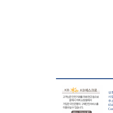
상호
사업
주소
654
Con