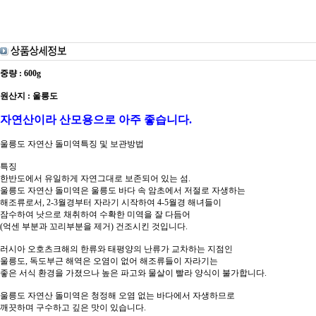
중량 : 600g
원산지 : 울릉도
자연산이라 산모용으로 아주 좋습니다.
울릉도 자연산 돌미역특징 및 보관방법
특징
한반도에서 유일하게 자연그대로 보존되어 있는 섬.
울릉도 자연산 돌미역은 울릉도 바다 속 암초에서 저절로 자생하는
해조류로서, 2-3월경부터 자라기 시작하여 4-5월경 해녀들이
잠수하여 낫으로 채취하여 수확한 미역을 잘 다듬어
(억센 부분과 꼬리부분을 제거) 건조시킨 것입니다.
러시아 오호츠크해의 한류와 태평양의 난류가 교차하는 지점인
울릉도, 독도부근 해역은 오염이 없어 해조류들이 자라기는
좋은 서식 환경을 가졌으나 높은 파고와 물살이 빨라 양식이 불가합니다.
울릉도 자연산 돌미역은 청정해 오염 없는 바다에서 자생하므로
깨끗하며 구수하고 깊은 맛이 있습니다.