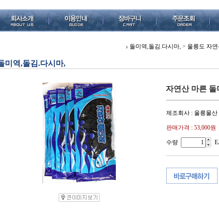
돌미역,돌김.다시마,
>
울릉도 자연산
돌미역,돌김.다시마,
자연산 마른 돌미역
제조회사 : 울릉물산
판매가격 :
53,000원
수량
E