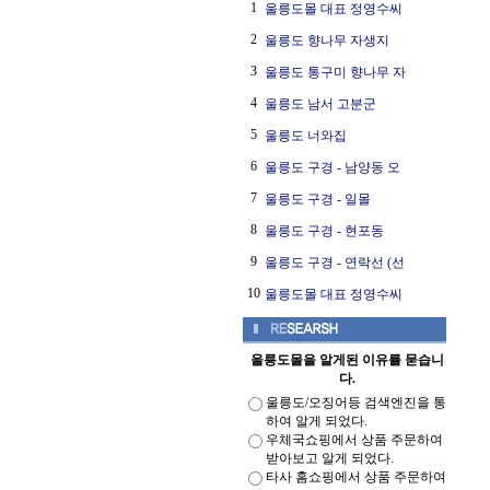
1
울릉도몰 대표 정영수씨
2
울릉도 향나무 자생지
3
울릉도 통구미 향나무 자
4
울릉도 남서 고분군
5
울릉도 너와집
6
울릉도 구경 - 남양동 오
7
울릉도 구경 - 일몰
8
울릉도 구경 - 현포동
9
울릉도 구경 - 연락선 (선
10
울릉도몰 대표 정영수씨
울릉도몰을 알게된 이유를 묻습니
다.
울릉도/오징어등 검색엔진을 통
하여 알게 되었다.
우체국쇼핑에서 상품 주문하여
받아보고 알게 되었다.
타사 홈쇼핑에서 상품 주문하여