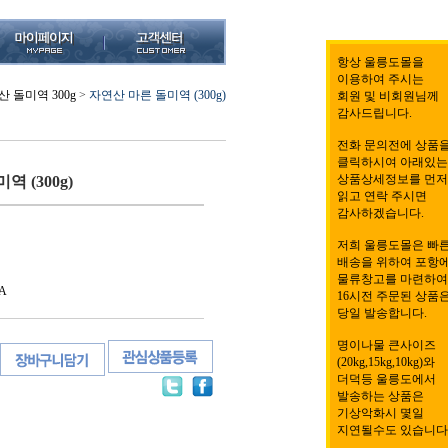
항상 울릉도몰을
이용하여 주시는
 돌미역 300g
>
자연산 마른 돌미역 (300g)
회원 및 비회원님께
감사드립니다.
전화 문의전에 상품
클릭하시여 아래있는
상품상세정보를 먼저
 (300g)
읽고 연락 주시면
감사하겠습니다.
저희 울릉도몰은 빠
배송을 위하여 포항
물류창고를 마련하여
A
16시전 주문된 상품
당일 발송합니다.
명이나물 큰사이즈
(20kg,15kg,10kg)와
더덕등 울릉도에서
발송하는 상품은
기상악화시 몇일
지연될수도 있습니다