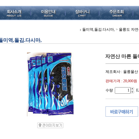
돌미역,돌김.다시마,
>
울릉도 자연산
돌미역,돌김.다시마,
자연산 마른 돌미역
제조회사 : 울릉물산
판매가격 :
28,000원
수량
E