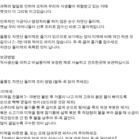
과학의 발달로 인하여 오히려 우리의 식생활이 위협받고 있는 이때
옛것이 더 그리워 지고있습니다.
인위적인 가공이나 염장처리를 하지 않은 순수 자연산 돌미역,
옛날 우리 어머니들이 산후 조리로 잡수신 바로 그 돌미역입니다.
울릉도 자연산 돌미역은 줄기가 있으므로 보기에는 양식 미역에 비해 약간 억센 것
같으나 2∼3번 데워 먹어도 퍼지지 않습니다. 푸-욱 끓여 줄기를 잡수세요.
자연산 돌미역의 독특한 맛이 납니다.
보관방법
직사광선을 피하고 비닐봉지에 포장된 채로 서늘하고 건조한곳에 보관하십시요.
울릉도 자연산 돌미역 조리 방법 (필독-꼭 읽어 주세요)
-미역국-
미역을 찬물에 5∼10분만 불린 후 거품이 나고 미역 고유의 붉은 물이 빠지도록
손으로 빡빡 문질러 씻어 (보드라운 것은 제외)
소쿠리에 담아 물기를 뺀 후 길이로 잘게 손으로 찢어(끝 쪽의 억센 부분은 제거)
볶은 소고기와 미역을 함께 참기름에 살짝 볶은 후 적당량의 물을 부어 끓을 때 소금
국간장으로 간 한 후 불을 낮추어 푸-욱 끓인다.
많이 끓일수록 구수한 맛이 납니다.
미역을 따뜻한 물, 또는 오래 담궈두면 퍼지니까 주의하세요.
【자연산 돌미역은 억센 것도 있습니다. 억센 것은 많이 푸-욱 끓이세요】