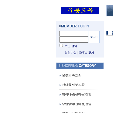
보안 접속
회원가입
|
ID/PW 찾기
울릉도 흑염소
산나물 씨앗,모종
명이나물(산마늘)절임
수입명이(산마늘)절임