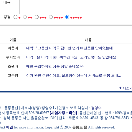
내용 :
평점
♣
♣♣
♣♣♣
♣♣♣♣
♣♣♣♣♣
이름
내용
이충미
대박!!! 그동안 미역국 끓이면 먼가 빠진듯한 맛이었는데 ...
수지엄마
미역국은 미역이 좋아야하잖아요...고기안넣어도 맛있네요.....
조원배
매번 구입하지만 상품 정말 좋네요 ^^
고주영
이거 완전 추천이예요. 물오징어 샀는데 서비스로 두봉 보내...
회사소
 : 울릉물산 | 대표자(성명):정영수 l 개인정보 보호 책임자 :
정영수
자 등록번호 안내 506-28-60567
[사업자정보확인]
| 통신판매업 신고번호 : 1999-경북울
: 경북 울릉군 서면 울릉순환로 1310 | 전화 : 주문 010-3791-6543. 공 장 054-791-6543. 
3
tact
메일
for more information. Copyright ⓒ 2007
울릉도 몰
All rights reserved.