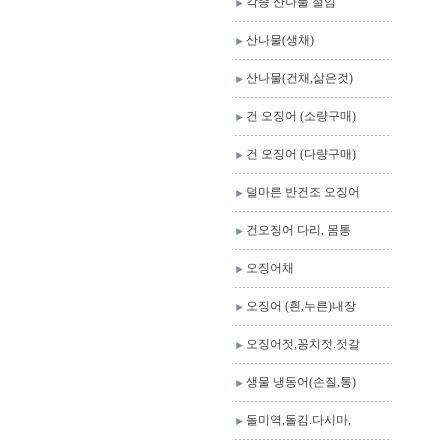
각종 산나물 절임
산나물(생채)
산나물(건채,삶은것)
건 오징어 (소량구매)
건 오징어 (다량구매)
덜마른 반건조 오징어
건오징어 다리, 몸통
오징어채
오징어 (흰,누른)내장
오징어젓,꽁치젓.젓갈
생물 냉동어(손질,통)
돌미역,돌김.다시마,