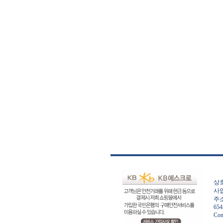
상호
사업
주소
654
Con