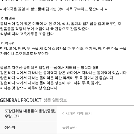
♠ 미역국을 끓일 때 쌀뜨물에 끓이면 맛이 더욱 구수하고 좋습니다. ♠
-미역냉국-
불려 씻어 잘게 찢은 미역에 채 썬 오이, 식초, 참깨와 참기름을 함께 버무린 후
얼음물을 적당히 부어 소금이나 국 간장으로 간을 맞춘다.
식성에 따라 고춧가루를 조금 탄다.
-미역무침-
미역, 오이, 당근, 무 등을 채 썰어 소금간을 한 후 식초, 참기름, 파, 다진 마늘 등을
간장이나 고추장으로 버무린다.
울릉도 자연산 돌미역은 일정한 수심에서 재배하는 양식과 달리
깊은 바다 속에서 자라나는 돌미역과 얕은 바다에서 자라나는 돌미역이 있습니다.
얕은 바다 속에서 자라는 돌미역은 약간 억세며 푸-욱 끓이시면 좋습니다.
깊은 바다 속에서 자라는 돌미역은 성분이 부드러워 푸-욱 끓이면
퍼지는 것 같으나 아무이상 없습니다.
포장단위별 내용물의 용량(중량),
상세페이지에 표기
수량, 크기
생산자
울릉물산