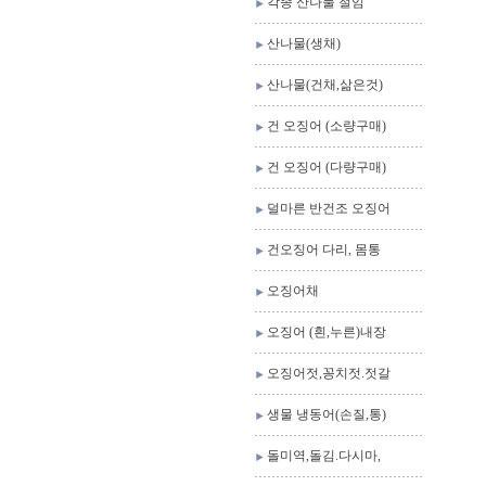
각종 산나물 절임
산나물(생채)
산나물(건채,삶은것)
건 오징어 (소량구매)
건 오징어 (다량구매)
덜마른 반건조 오징어
건오징어 다리, 몸통
오징어채
오징어 (흰,누른)내장
오징어젓,꽁치젓.젓갈
생물 냉동어(손질,통)
돌미역,돌김.다시마,