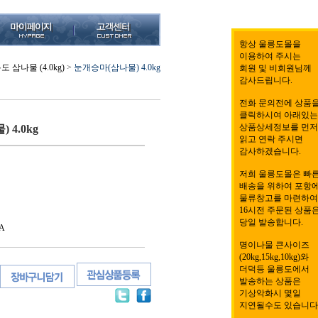
항상 울릉도몰을
이용하여 주시는
도 삼나물 (4.0kg)
>
눈개승마(삼나물) 4.0kg
회원 및 비회원님께
감사드립니다.
전화 문의전에 상품
클릭하시여 아래있는
상품상세정보를 먼저
4.0kg
읽고 연락 주시면
감사하겠습니다.
저희 울릉도몰은 빠
배송을 위하여 포항
물류창고를 마련하여
16시전 주문된 상품
당일 발송합니다.
A
명이나물 큰사이즈
(20kg,15kg,10kg)와
더덕등 울릉도에서
발송하는 상품은
기상악화시 몇일
지연될수도 있습니다