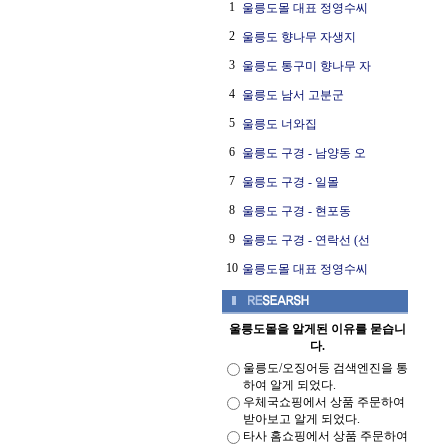
1
울릉도몰 대표 정영수씨
2
울릉도 향나무 자생지
3
울릉도 통구미 향나무 자
4
울릉도 남서 고분군
5
울릉도 너와집
6
울릉도 구경 - 남양동 오
7
울릉도 구경 - 일몰
8
울릉도 구경 - 현포동
9
울릉도 구경 - 연락선 (선
10
울릉도몰 대표 정영수씨
울릉도몰을 알게된 이유를 묻습니
다.
울릉도/오징어등 검색엔진을 통
하여 알게 되었다.
우체국쇼핑에서 상품 주문하여
받아보고 알게 되었다.
타사 홈쇼핑에서 상품 주문하여