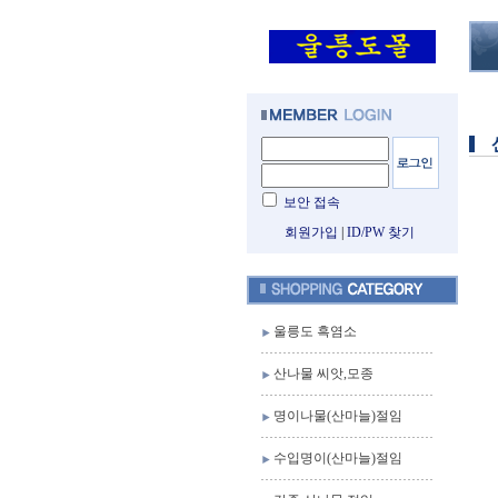
보안 접속
회원가입
|
ID/PW 찾기
울릉도 흑염소
산나물 씨앗,모종
명이나물(산마늘)절임
수입명이(산마늘)절임