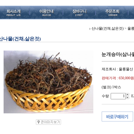
산나물(건채,삶은것)
>
울릉
산나물(건채,삶은것)
눈개승마(삼나물) 
제조회사 : 울릉물산
판매가격 :
650,000원
(벌크) 1박스
수량
E