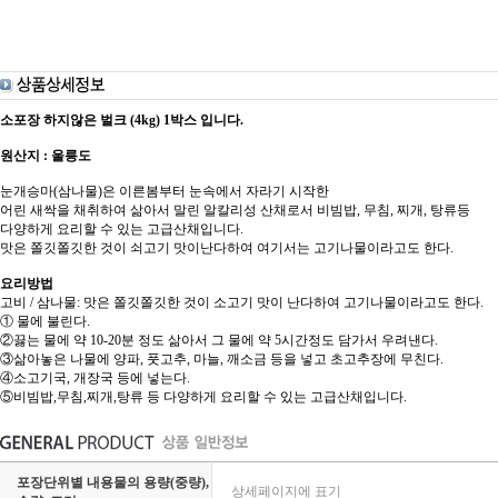
소포장 하지않은 벌크 (4kg) 1박스 입니다.
원산지 : 울릉도
눈개승마(삼나물)은 이른봄부터 눈속에서 자라기 시작한
어린 새싹을 채취하여 삶아서 말린 알칼리성 산채로서 비빔밥, 무침, 찌개, 탕류등
다양하게 요리할 수 있는 고급산채입니다.
맛은 쫄깃쫄깃한 것이 쇠고기 맛이난다하여 여기서는 고기나물이라고도 한다.
요리방법
고비 / 삼나물: 맛은 쫄깃쫄깃한 것이 소고기 맛이 난다하여 고기나물이라고도 한다.
① 물에 불린다.
②끓는 물에 약 10-20분 정도 삶아서 그 물에 약 5시간정도 담가서 우려낸다.
③삶아놓은 나물에 양파, 풋고추, 마늘, 깨소금 등을 넣고 초고추장에 무친다.
④소고기국, 개장국 등에 넣는다.
⑤비빔밥,무침,찌개,탕류 등 다양하게 요리할 수 있는 고급산채입니다.
포장단위별 내용물의 용량(중량),
상세페이지에 표기