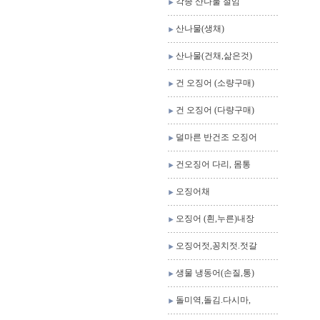
각종 산나물 절임
산나물(생채)
산나물(건채,삶은것)
건 오징어 (소량구매)
건 오징어 (다량구매)
덜마른 반건조 오징어
건오징어 다리, 몸통
오징어채
오징어 (흰,누른)내장
오징어젓,꽁치젓.젓갈
생물 냉동어(손질,통)
돌미역,돌김.다시마,