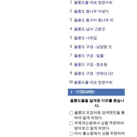
1
울릉도몰 대표 정영수씨
2
울릉도 향나무 자생지
3
울릉도 통구미 향나무 자
4
울릉도 남서 고분군
5
울릉도 너와집
6
울릉도 구경 - 남양동 오
7
울릉도 구경 - 일몰
8
울릉도 구경 - 현포동
9
울릉도 구경 - 연락선 (선
10
울릉도몰 대표 정영수씨
울릉도몰을 알게된 이유를 묻습니
다.
울릉도/오징어등 검색엔진을 통
하여 알게 되었다.
우체국쇼핑에서 상품 주문하여
받아보고 알게 되었다.
타사 홈쇼핑에서 상품 주문하여