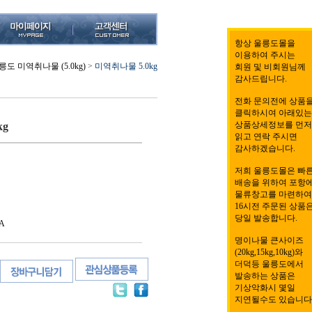
항상 울릉도몰을
이용하여 주시는
릉도 미역취나물 (5.0kg)
>
미역취나물 5.0kg
회원 및 비회원님께
감사드립니다.
전화 문의전에 상품
클릭하시여 아래있는
상품상세정보를 먼저
kg
읽고 연락 주시면
감사하겠습니다.
저희 울릉도몰은 빠
배송을 위하여 포항
물류창고를 마련하여
16시전 주문된 상품
당일 발송합니다.
A
명이나물 큰사이즈
(20kg,15kg,10kg)와
더덕등 울릉도에서
발송하는 상품은
기상악화시 몇일
지연될수도 있습니다