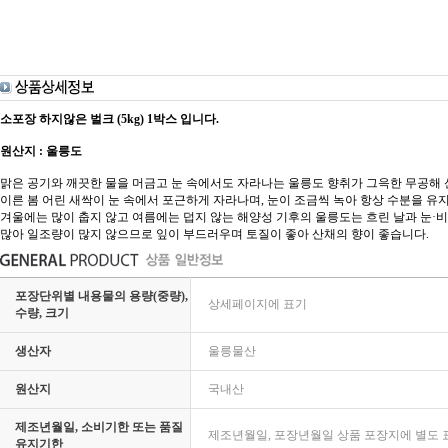
소포장 하지않은 벌크 (5kg) 1박스 입니다.
원산지 : 울릉도
맑은 공기와 깨끗한 물을 머금고 눈 속에서도 자라나는 울릉도 향취가 그윽한 무공해 
이른 봄 어린 새싹이 눈 속에서 포근하게 자라나며, 눈이 조금씩 녹아 항상 수분을 유
겨울에는 많이 춥지 않고 여름에는 덥지 않는 해양성 기후의 울릉도는 흐린 날과 눈·
많아 일조량이 많지 않으므로 잎이 부드러우며 토질이 좋아 산채의 향이 좋습니다.
포장단위별 내용물의 용량(중량),
상세페이지에 표기
수량, 크기
생산자
울릉물산
원산지
국내산
제조년월일, 소비기한 또는 품질
제조년월일, 포장년월일 상품 포장지에 별도 
유지기한