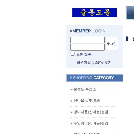
보안 접속
회원가입
|
ID/PW 찾기
울릉도 흑염소
산나물 씨앗,모종
명이나물(산마늘)절임
수입명이(산마늘)절임