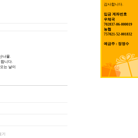
감사합니다.
입금 계좌번호
우체국
702837-06-000019
농협
757021-52-001832
예금주 : 정영수
산나물.
지합니다.
비오는 날이
표기