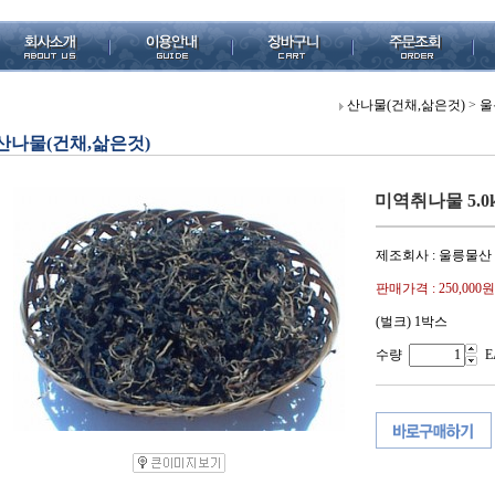
산나물(건채,삶은것)
>
울
산나물(건채,삶은것)
미역취나물 5.0
제조회사 : 울릉물산
판매가격 :
250,000원
(벌크) 1박스
수량
E