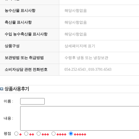
농수산물 표시사항
해당사항없음
축산물 표시사항
해당사항없음
수입 농수축산물 표시사항
해당사항없음
상품구성
상세페이지에 표기
보관방법 또는 취급방법
수령후 냉동 또는 냉장보관
소비자상담 관련 전화번호
054-252-6543 , 010-3791-6543
이름 :
내용 :
평점
♣
♣♣
♣♣♣
♣♣♣♣
♣♣♣♣♣