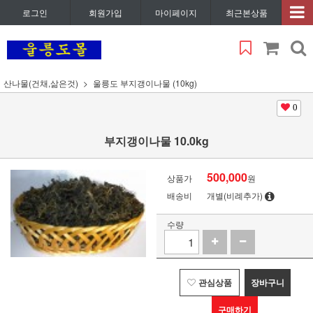
로그인
회원가입
마이페이지
최근본상품
산나물(건채,삶은것)
울릉도 부지갱이나물 (10kg)
0
부지갱이나물 10.0kg
500,000
상품가
원
배송비
개별(비례추가)
수량
관심상품
장바구니
구매하기