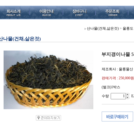
산나물(건채,삶은것)
>
울릉도 
산나물(건채,삶은것)
부지갱이나물 5.
제조회사 : 울릉물산
판매가격 :
250,000원
(벌크)1박스
수량
E