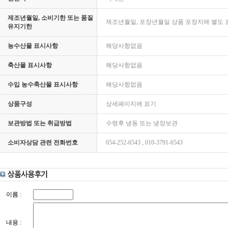
제조년월일, 소비기한 또는 품질
제조년월일, 포장년월일 상품 포장지에 별도 
유지기한
농수산물 표시사항
해당사항없음
축산물 표시사항
해당사항없음
수입 농수축산물 표시사항
해당사항없음
상품구성
상세페이지에 표기
보관방법 또는 취급방법
수령후 냉동 또는 냉장보관
소비자상담 관련 전화번호
054-252-6543 , 010-3791-6543
이름 :
내용 :