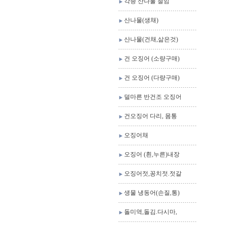
각종 산나물 절임
산나물(생채)
산나물(건채,삶은것)
건 오징어 (소량구매)
건 오징어 (다량구매)
덜마른 반건조 오징어
건오징어 다리, 몸통
오징어채
오징어 (흰,누른)내장
오징어젓,꽁치젓.젓갈
생물 냉동어(손질,통)
돌미역,돌김.다시마,