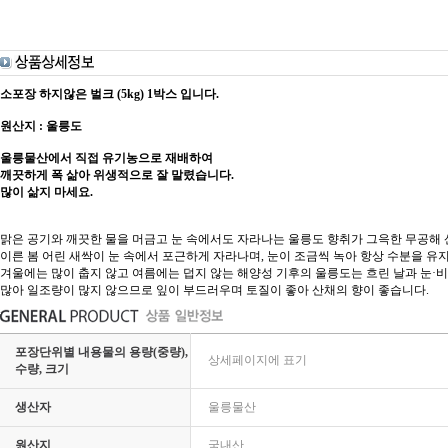
소포장 하지않은 벌크 (5kg) 1박스 입니다.
원산지 : 울릉도
울릉물산에서 직접 유기농으로 재배하여
깨끗하게 폭 삶아 위생적으로 잘 말렸습니다.
많이 삶지 마세요.
맑은 공기와 깨끗한 물을 머금고 눈 속에서도 자라나는 울릉도 향취가 그윽한 무공해 
이른 봄 어린 새싹이 눈 속에서 포근하게 자라나며, 눈이 조금씩 녹아 항상 수분을 유
겨울에는 많이 춥지 않고 여름에는 덥지 않는 해양성 기후의 울릉도는 흐린 날과 눈·
많아 일조량이 많지 않으므로 잎이 부드러우며 토질이 좋아 산채의 향이 좋습니다.
포장단위별 내용물의 용량(중량),
상세페이지에 표기
수량, 크기
생산자
울릉물산
원산지
국내산