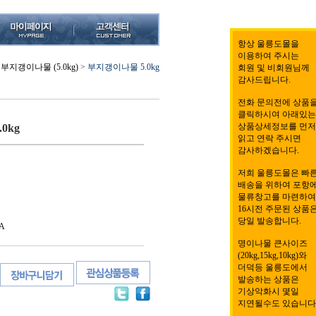
항상 울릉도몰을
이용하여 주시는
부지갱이나물 (5.0kg)
>
부지갱이나물 5.0kg
회원 및 비회원님께
감사드립니다.
전화 문의전에 상품
클릭하시여 아래있는
상품상세정보를 먼저
0kg
읽고 연락 주시면
감사하겠습니다.
저희 울릉도몰은 빠
배송을 위하여 포항
물류창고를 마련하여
16시전 주문된 상품
당일 발송합니다.
A
명이나물 큰사이즈
(20kg,15kg,10kg)와
더덕등 울릉도에서
발송하는 상품은
기상악화시 몇일
지연될수도 있습니다