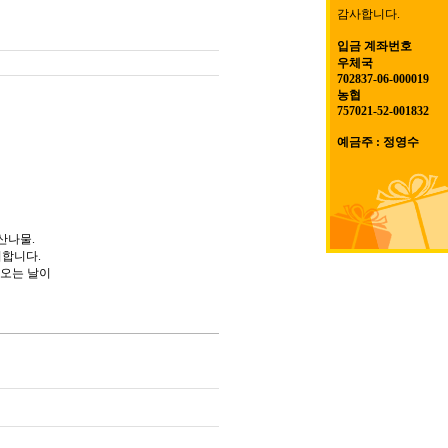
감사합니다.
입금 계좌번호
우체국
702837-06-000019
농협
757021-52-001832
예금주 : 정영수
산나물.
지합니다.
비오는 날이