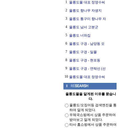
1
울릉도몰 대표 정영수씨
2
울릉도 향나무 자생지
3
울릉도 통구미 향나무 자
4
울릉도 남서 고분군
5
울릉도 너와집
6
울릉도 구경 - 남양동 오
7
울릉도 구경 - 일몰
8
울릉도 구경 - 현포동
9
울릉도 구경 - 연락선 (선
10
울릉도몰 대표 정영수씨
울릉도몰을 알게된 이유를 묻습니
다.
울릉도/오징어등 검색엔진을 통
하여 알게 되었다.
우체국쇼핑에서 상품 주문하여
받아보고 알게 되었다.
타사 홈쇼핑에서 상품 주문하여