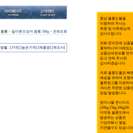
항상 울릉도몰을
이용하여 주시는
회원 및 비회원님께
 몸통
>
덜마른오징어 몸통 500g
>
전체조회
감사드립니다.
전화 문의전에 상품
정렬 :
[가격]
[높은가격]
[제품명]
[제조사]
클릭하시여 아래있는
상품상세정보를 먼저
읽고 연락 주시면
감사하겠습니다.
저희 울릉도몰은 빠
배송을 위하여 포항
물류창고를 마련하여
16시전 주문된 상품
당일 발송합니다.
명이나물 큰사이즈
(20kg,15kg,10kg)와
더덕등 울릉도에서
발송하는 상품은
기상악화시 몇일
지연될수도 있습니다