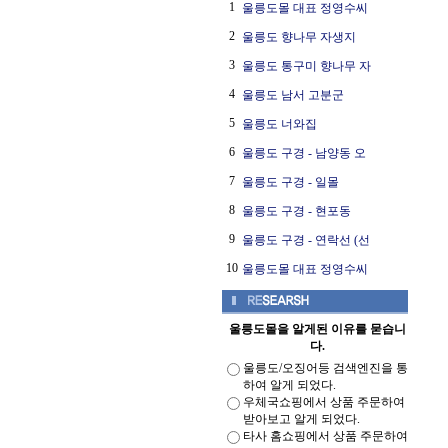
1
울릉도몰 대표 정영수씨
2
울릉도 향나무 자생지
3
울릉도 통구미 향나무 자
4
울릉도 남서 고분군
5
울릉도 너와집
6
울릉도 구경 - 남양동 오
7
울릉도 구경 - 일몰
8
울릉도 구경 - 현포동
9
울릉도 구경 - 연락선 (선
10
울릉도몰 대표 정영수씨
울릉도몰을 알게된 이유를 묻습니
다.
울릉도/오징어등 검색엔진을 통
하여 알게 되었다.
우체국쇼핑에서 상품 주문하여
받아보고 알게 되었다.
타사 홈쇼핑에서 상품 주문하여