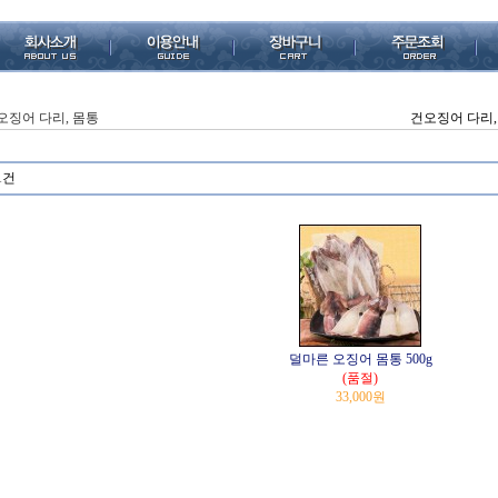
오징어 다리, 몸통
건오징어 다리,
1건
덜마른 오징어 몸통 500g
(품절)
33,000원