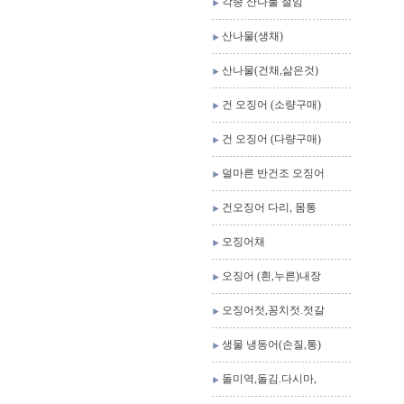
각종 산나물 절임
산나물(생채)
산나물(건채,삶은것)
건 오징어 (소량구매)
건 오징어 (다량구매)
덜마른 반건조 오징어
건오징어 다리, 몸통
오징어채
오징어 (흰,누른)내장
오징어젓,꽁치젓.젓갈
생물 냉동어(손질,통)
돌미역,돌김.다시마,