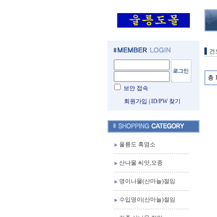
건
총 
보안 접속
회원가입
|
ID/PW 찾기
울릉도 흑염소
산나물 씨앗,모종
명이나물(산마늘)절임
수입명이(산마늘)절임