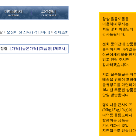
항상 울릉도몰을
이용하여 주시는
회원 및 비회원님께
갈
>
오징어 젓 2.0kg (약 10마리)
>
전체조회
감사드립니다.
전화 문의전에 상품
정렬 :
[가격]
[높은가격]
[제품명]
[제조사]
클릭하시여 아래있는
상품상세정보를 먼저
읽고 연락 주시면
감사하겠습니다.
저희 울릉도몰은 빠
배송을 위하여 포항
물류창고를 마련하여
16시전 주문된 상품
당일 발송합니다.
명이나물 큰사이즈
(20kg,15kg,10kg)와
더덕등 울릉도에서
발송하는 상품은
기상악화시 몇일
지연될수도 있습니다