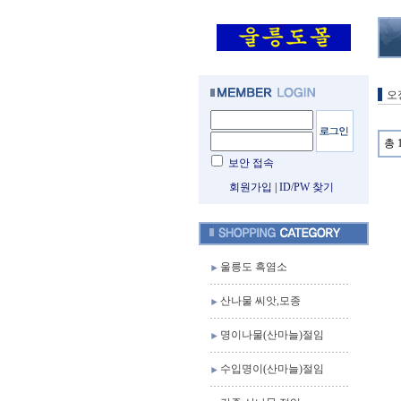
오
총 
보안 접속
회원가입
|
ID/PW 찾기
울릉도 흑염소
산나물 씨앗,모종
명이나물(산마늘)절임
수입명이(산마늘)절임