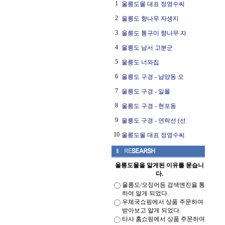
1
울릉도몰 대표 정영수씨
2
울릉도 향나무 자생지
3
울릉도 통구미 향나무 자
4
울릉도 남서 고분군
5
울릉도 너와집
6
울릉도 구경 - 남양동 오
7
울릉도 구경 - 일몰
8
울릉도 구경 - 현포동
9
울릉도 구경 - 연락선 (선
10
울릉도몰 대표 정영수씨
울릉도몰을 알게된 이유를 묻습니
다.
울릉도/오징어등 검색엔진을 통
하여 알게 되었다.
우체국쇼핑에서 상품 주문하여
받아보고 알게 되었다.
타사 홈쇼핑에서 상품 주문하여