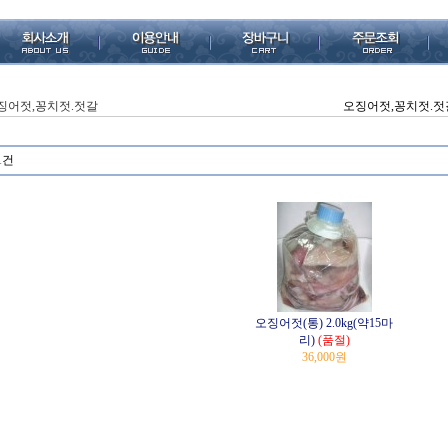
징어젓,꽁치젓.젓갈
오징어젓,꽁치젓.젓
1건
오징어젓(통) 2.0kg(약15마
리)
(품절)
36,000원