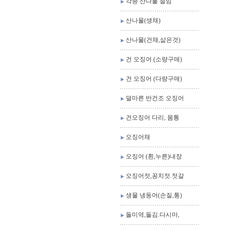
각종 산나물 절임
산나물(생채)
산나물(건채,삶은것)
건 오징어 (소량구매)
건 오징어 (다량구매)
덜마른 반건조 오징어
건오징어 다리, 몸통
오징어채
오징어 (흰,누른)내장
오징어젓,꽁치젓.젓갈
생물 냉동어(손질,통)
돌미역,돌김.다시마,