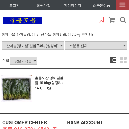
로그인
회원가입
마이페이지
최근본상품
명이나물(산마늘)절임
산마늘(명이잎)절임 7.0kg(잎정리)
정렬
울릉도산 명이잎절
임 10.0kg(잎정리)
140,000원
CUSTOMER CENTER
BANK ACCOUNT
주문 010-3791-6543. 공